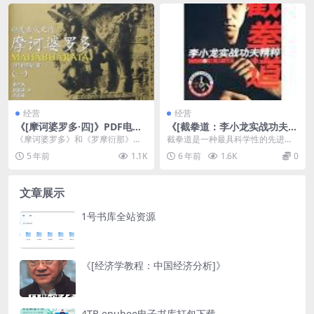
经营
经营
《[摩诃婆罗多·四]》PDF电子
《[截拳道：李小龙实战功夫精
书下载
粹]》
《摩诃婆罗多》和《罗摩衍那》并
截拳道是一种最具科学性的先进武
称为印度两大史诗。《罗摩衍那》
术，本书详细介绍了截拳道实战技
5 年前
1.1K
6 年前
1.6K
0
已由季羡林先生翻译...
法。...
文章展示
1号书库全站资源
《[经济学教程：中国经济分析]》
4TB epubee电子书库打包下载