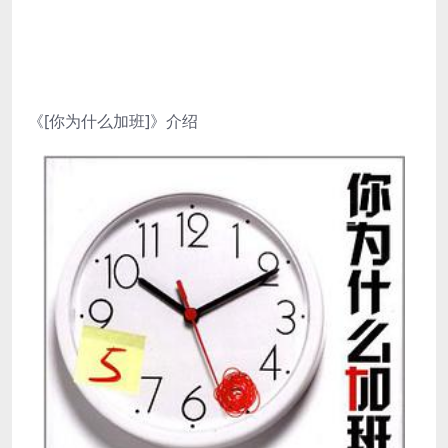
《[你为什么加班]》介绍