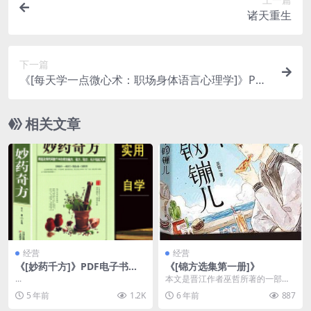
诸天重生
下一篇
《[每天学一点微心术：职场身体语言心理学]》PDF
电子书下载
相关文章
经营
经营
《[妙药千方]》PDF电子书下
《[锦方选集第一册]》
载
...
本文是晋江作者巫哲所著的一部现
代小说，延续一如既往的小人物现
5 年前
1.2K
6 年前
887
实风，这部小说的主人...