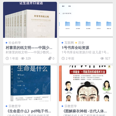
社会科学
互联网
历史
村寨里的纸文明——中国少数
1号书库全站资源
民族剪纸艺术传统调查与研究
村寨里的纸文明——中国少数民族
1号书库全站资源介绍 这儿是1号书
（全集共8卷）
剪纸艺术传统调查与研究（全集共8
库，欢迎您来这儿免费下载电子
1 年前
329
0
2 年前
927
卷）介绍 简介： ...
书！ 免责声明：电...
宗教哲学
宗教哲学
《生命是什么》pdf电子书下
《图解麻衣神相 -古代人体工
载
程学》PDF电子书免费下载
《生命是什么》通过生动的文笔和
《图解古代人体工程学麻衣神相》