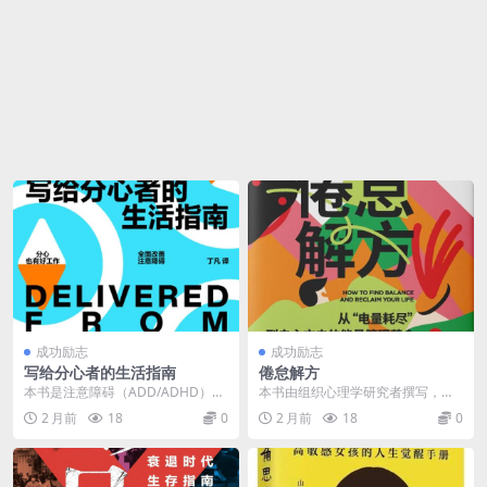
成功励志
成功励志
写给分心者的生活指南
倦怠解方
本书是注意障碍（ADD/ADHD）领
本书由组织心理学研究者撰写，提
域的权威指南，旨在帮助患者及其
供了一套针对职场倦怠的实用解决
2 月前
18
0
2 月前
18
0
亲友理解这一特...
方案。通过心态调整、...