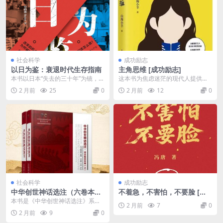
社会科学
成功励志
以日为鉴：衰退时代生存指南
主角思维 [成功励志]
本书以日本“失去的三十年”为镜，剖
这本书为焦虑迷茫的现代人提供了
析其泡沫经济后教育、医疗等产业
一套“人生觉醒系统”，将人生视为一
2 月前
25
0
2 月前
12
0
的变迁，为当下中...
场开放游戏。作者...
社会科学
成功励志
中华创世神话选注（六卷本共
不着急，不害怕，不要脸 [励
14册） [人文社科]
志成功]
本书是《中华创世神话选注》系列
2 月前
7
0
中关于“神的起源”神话的选集，共收
2 月前
9
0
录3000余篇。...