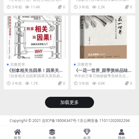
有趣有料的生物学故事，揭开了生
首先介绍了一些《麻衣神相》概要
3 年前
11.4K
0
3 年前
2.3K
0
命科学神秘的面纱，不...
信息，进而涉及一些浅...
宗教哲学
宗教哲学
《别拿相关当因果！因果关系
《一花一世界_跟季羡林品味生
简易入门》pdf电子书下载
活禅》pdf免费下载
《别拿相关当因果!因果关系简易入
书中的万事万物都被季羡林先生赋
门》是写给普通人的因果逻辑入门
予了生命的内涵，老妇人、小男孩
3 年前
1.7K
0
3 年前
4.9K
0
书，旨在帮助读者培...
儿，一枝花，一条老狗...
加载更多
Copyright © 2021
吉ICP备18006347号-1
京公网安备 11011202002294
首页
分类
会员
我的