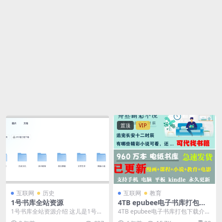
置顶
VIP
互联网
历史
互联网
教育
1号书库全站资源
4TB epubee电子书库打包下
载
1号书库全站资源介绍 这儿是1号书
4TB epubee电子书库打包下载介绍
库，欢迎您来这儿免费下载电子
个人有收集电子书的爱好，所以收