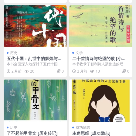
历史
文学
五代十国：乱世中的辉煌与衰
二十首情诗与绝望的歌 [小说
败
文学]
本书全面深入地探讨了五代十国时
本书收录了智利诗人聂鲁达的经典
期的历史，详细描述了各割据政权
情诗，以浓烈的情感和丰富的想
2 月前
20
0
2 月前
13
0
的兴衰更迭、政治斗争...
象，描绘了爱情的复杂与...
历史
成功励志
了不起的甲骨文 [历史传记]
主角思维 [成功励志]