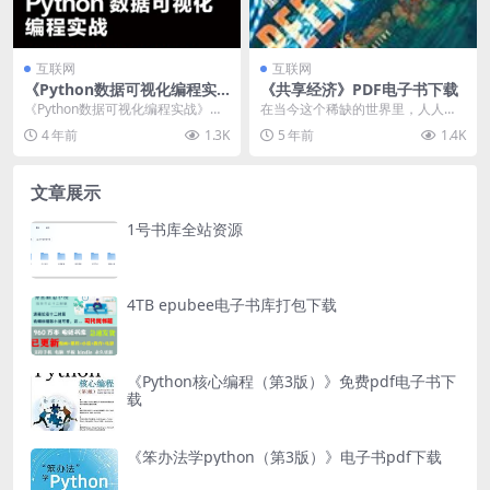
互联网
互联网
《Python数据可视化编程实
《共享经济》PDF电子书下载
战》免费pdf书籍下载
《Python数据可视化编程实战》免
在当今这个稀缺的世界里，人人共
费pdf书籍下载介绍 电子书：Pytho
享组织可以创造出富足。通过利用
4 年前
1.3K
5 年前
1.4K
n数...
已有的资源，如有形资...
文章展示
1号书库全站资源
4TB epubee电子书库打包下载
《Python核心编程（第3版）》免费pdf电子书下
载
《笨办法学python（第3版）》电子书pdf下载