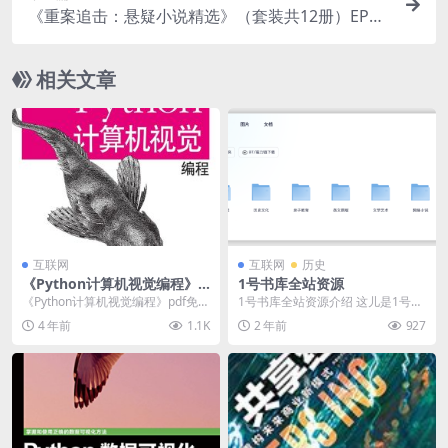
《重案追击：悬疑小说精选》（套装共12册）EPU
B/MOBI/AZW3格式下载
相关文章
互联网
互联网
历史
《Python计算机视觉编程》p
1号书库全站资源
df免费下载
《Python计算机视觉编程》pdf免费
1号书库全站资源介绍 这儿是1号书
下载介绍 电子书：Python计算机视
库，欢迎您来这儿免费下载电子
4 年前
1.1K
2 年前
927
觉...
书！ 免责声明：电...