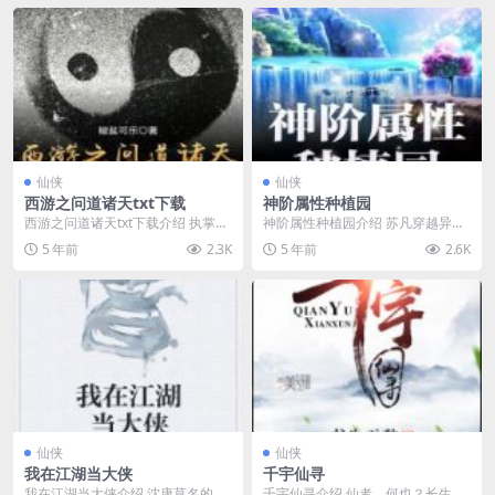
仙侠
仙侠
西游之问道诸天txt下载
神阶属性种植园
西游之问道诸天txt下载介绍 执掌诸
神阶属性种植园介绍 苏凡穿越异界
天轮回钟，纵横诸天国际！穿越到
成了一名荣耀的高中教师，丹田有
5 年前
2.3K
5 年前
2.6K
西游国际里，莫...
一个能种特点的栽培...
仙侠
仙侠
我在江湖当大侠
千宇仙寻
我在江湖当大侠介绍 沈康莫名的穿
千宇仙寻介绍 仙者，何也？长生不