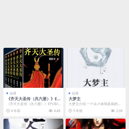
仙侠
仙侠
《齐天大圣传（共六册）》EP
大梦主
UB/MOBI/AZW3格式免费下
《齐天大圣传（共六册）》EPUB/
大梦主介绍 一个从小体弱多病的富
载
MOBI/AZW3格式免费下载介绍 书
商之子，在寻求续命执之法时，意
4 年前
4.4K
5 年前
2.3K
名：齐天...
外走上了修仙登天之...