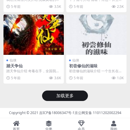
越到了无数人朝思暮想的江湖武
死，睥睨众生，举手投足可令六合
5 年前
3.5K
5 年前
2.5K
林，这是一个武道至上...
坍塌！寻仙一途，千...
仙侠
仙侠
踏天争仙
初尝修仙的滋味
踏天争仙介绍 奇毒在手，全国我
初尝修仙的滋味介绍 一个生长在普
有！走剑修的路，叫剑修无路可
通三口之家的高中生，为救女同学
5 年前
3.6K
5 年前
1.0K
走！走修仙的路，叫一切...
血脉觉悟，戴上家中...
加载更多
Copyright © 2021
吉ICP备18006347号-1
京公网安备 11011202002294
首页
分类
会员
我的