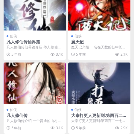
仙侠
仙侠
凡人修仙传仙界篇
魔天记
凡人修仙传仙界篇介绍 俗人修仙，
魔天记介绍 一名在无数凶徒中长大
风云再起时空络绎，轮回反转金仙
的亡命少年，在从被囚之地逃出升
5 年前
3.4K
5 年前
2.1K
太乙，大罗道祖三千...
天后，又机缘巧合下...
仙侠
仙侠
凡人修仙传
大奉打更人更新到:第两百二十
七章 备胎们的回信
凡人修仙传介绍 一个普通的山村穷
大奉打更人更新到:第两百二十七章
小子，偶然之下，进入到当地的江
备胎们的回信介绍 这个国际，有
5 年前
3.1K
5 年前
2.9K
湖小门派，成了一名...
儒；有道；有佛；...