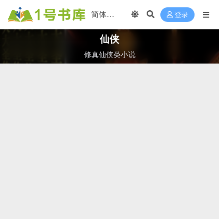
登录
仙侠
修真仙侠类小说