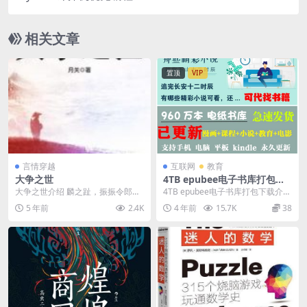
相关文章
置顶
VIP
言情穿越
互联网
教育
大争之世
4TB epubee电子书库打包下
载
大争之世介绍 麟之趾，振振令郎，
4TB epubee电子书库打包下载介绍
于嗟麟兮。 麟之定，振振公姓，于
个人有收集电子书的爱好，所以收
5 年前
2.4K
4 年前
15.7K
38
嗟麟兮。 麟之角...
集了许多...