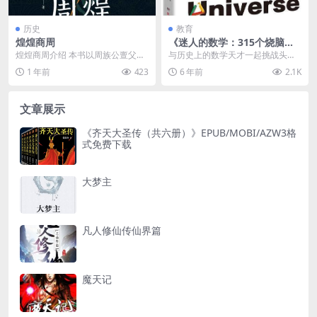
历史
教育
煌煌商周
《迷人的数学：315个烧脑游
戏玩通数学史》
煌煌商周介绍 本书以周族公亶父迁
与历史上的数学天才一起挑战头脑
岐山至周公旦病逝的百余年间前史
体操 315个经典游戏开发大脑潜
1 年前
423
6 年前
2.1K
为主线，辅以晚商武...
能，呈现数学之美 ...
文章展示
《齐天大圣传（共六册）》EPUB/MOBI/AZW3格
式免费下载
大梦主
凡人修仙传仙界篇
魔天记