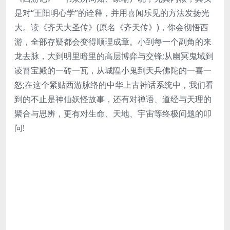
是对“王阳明心学”的诠释，并用喜闻乐见的方法发扬光
大。读《齐天大圣传》(原名《齐天传》)，你会彻悟西
游，全部存疑都会变得顺理成章。小到每一个副角的来
龙去脉，大到明里暗里的高层博弈与交锋;从幽冥鬼域到
凌霄宝殿的一砖一瓦，从城隍小鬼到天兵佛陀的一喜一
怒;在这个紧贴西游脉络的中华上古神话系统中，我们看
到的不止是神仙妖怪故事，还有对禅语、道经与天理的
聚合与思辨，更有对生命、天地、宇宙等终极问题的叩
问!