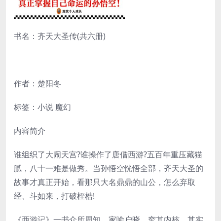
书名：齐天大圣传(共六册)
作者：楚阳冬
标签：小说 魔幻
内容简介
谁组织了大闹天宫?谁操作了唐僧西游?五百年重压藏猫
腻，八十一难是做秀。当孙悟空恍悟全部，齐天大圣的
故事才真正开始，看那只大名鼎鼎的山公，怎么弃取
经、斗如来，打破桎梏!
《西游记》一书众所周知、家喻户晓，究其内核，其实