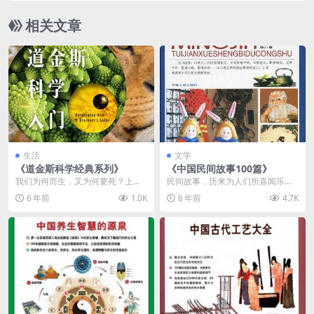
相关文章
生活
文学
《道金斯科学经典系列》
《中国民间故事100篇》
我们为何而生，又为何要死？上帝
民间故事，历来为人们所喜闻乐
真的存在吗？在进化生物学家、畅
见，可谓家喻户晓，耳熟能详。断
6 年前
1.0K
6 年前
4.7K
销书作家道金斯看来，...
桥相会，流传千年；梁祝...