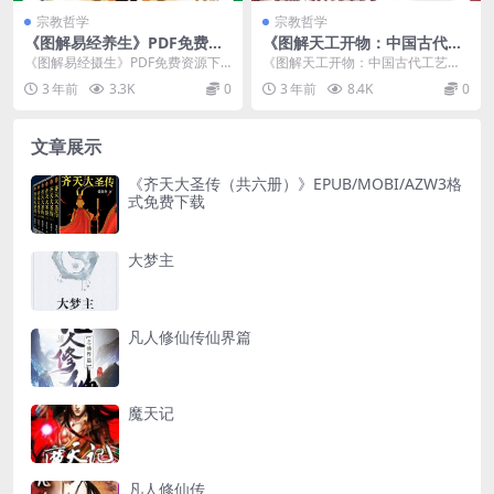
宗教哲学
宗教哲学
《图解易经养生》PDF免费资
《图解天工开物：中国古代工
源下载
艺大全》PDF免费下载
《图解易经摄生》PDF免费资源下
《图解天工开物：中国古代工艺大
载介绍 内容简介 《图解易经摄
全》PDF免费下载介绍 内容简介
3 年前
3.3K
0
3 年前
8.4K
0
生(2012白...
《...
文章展示
《齐天大圣传（共六册）》EPUB/MOBI/AZW3格
式免费下载
大梦主
凡人修仙传仙界篇
魔天记
凡人修仙传