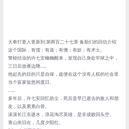
大奉打更人更新到:第两百二十七章 备胎们的回信介绍
这个国际，有儒；有道；有佛；有妖；有术士。
警校结业的许七安幽幽醒来，发现自己身处牢狱之中，
三日后放逐边陲…..
他起先的目的只是自保，趁便在这个没有人权的社会里
当个富家翁悠闲度日。
……
多年后，许七安回忆前尘，死后是早已逝去的敌人和朋
友，以及累累白骨。
滚滚长江东逝水，浪花淘尽英雄，是非成败回头空。
青山依旧在，几度夕阳红。