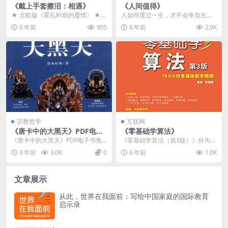
《戴上手套擦泪：相遇》
《人间值得》
★ 北欧版《霍乱时期的爱情》 ★
人如何度过一生，才不会辜负生
作者乔纳斯‧嘉德尔因为此书获选为
命？面对人生的终极问题，当了70
6 年前
955
6 年前
2.9K
年度风云人物，...
年心理医生的作者中村...
宗教哲学
互联网
《唐卡中的大黑天》PDF电子
《零基础学算法》
书免费资源下载
《唐卡中的大黑天》PDF电子书免
《零基础学算法（第3版）》分为
费资源下载介绍 内容简介 《唐卡
上、下两篇，共10章，上篇用5章
3 年前
3.0K
0
6 年前
1.0K
中...
的篇幅介绍了算法和...
文章展示
从此，世界在我面前：写给中国家庭的国际教育
启示录