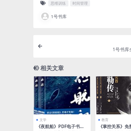
思维训练
时间管理
1号书库
1号书库
相关文章
文学
教育
《夜航船》PDF电子书下
《掌控关系》免费