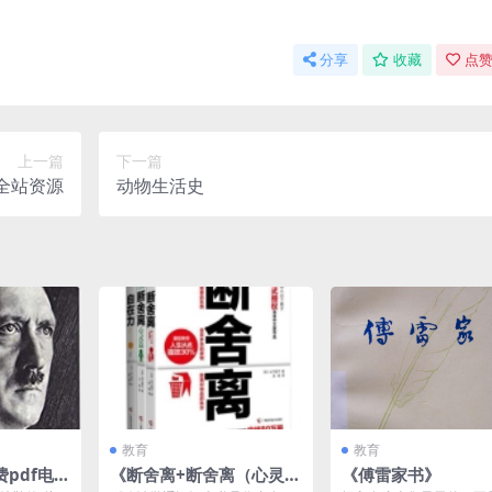
分享
收藏
点赞
上一篇
下一篇
全站资源
动物生活史
教育
教育
pdf电
《断舍离+断舍离（心灵
《傅雷家书》