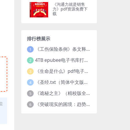
《沟通力就是销售
力》pdf资源免费下
载
排行榜展示
《工伤保险条例》条文释义及案例分析pdf下载
1
4TB epubee电子书库打包下载
2
《生命是什么》pdf电子书下载
3
《圣经.txt（简体中文版）》作者：基督教译者：中国基督教协会
4
《诡秘之主》（精校版全本）作者：爱潜水的乌贼txt
5
盗
《突破现实的困境：趋势、禀赋与企业家的大战略》pdf图书下载
6