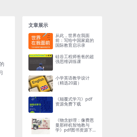
文章展示
从此，世界在我面
前：写给中国家庭的
国际教育启示录
硅谷工程师爸爸的超
强思维训练课
的
习
小学英语教学设计
（精选20篇）
《颠覆式学习》pdf
资源免费下载
《物含妙理：像费恩
曼那样机智地教与
学》pdf图书资源下
载