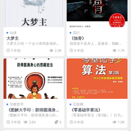
仙侠
流行
大梦主
《蚀骨》
大梦主介绍 一个从小体弱多病的富
我讲述不是杀人，是被杀；我解剖
商之子，在寻求续命执之法时，意
的不是尸体，是人性。 人就像是一
5 年前
2.3K
6 年前
1.7K
外走上了修仙登天之...
面镜子，一切都是反...
宗教哲学
互联网
《图解大手印：获得圆满身心
《零基础学算法》
的西藏密法》PDF下载
《图解大手印：获得满意身心的西
《零基础学算法（第3版）》分为
藏密法》PDF下载介绍 内容简
上、下两篇，共10章，上篇用5章
3 年前
2.6K
0
6 年前
1.0K
介 《图解大手印...
的篇幅介绍了算法和...