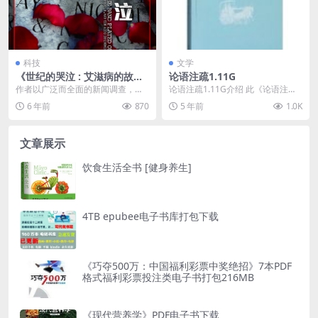
科技
文学
《世纪的哭泣 : 艾滋病的故
论语注疏1.11G
事》
作者以广泛而全面的新闻调查，讲
论语注疏1.11G介绍 此《论语注
了一个故事：艾滋病，为什么会在
疏》由三国魏何晏注，北宋邢昺
6 年前
870
5 年前
1.0K
美国流行？为什么在这...
疏。全书共十卷，二...
文章展示
饮食生活全书 [健身养生]
4TB epubee电子书库打包下载
《巧夺500万：中国福利彩票中奖绝招》7本PDF
格式福利彩票投注类电子书打包216MB
《现代营养学》PDF电子书下载