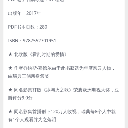
出版年：2017年
PDF书本页数：280
ISBN：9787552701951
★ 北欧版《霍乱时期的爱情》
★ 作者乔纳斯‧嘉德尔由于此书获选为年度风云人物，
由瑞典王储亲身颁奖
★ 同名影集打败《冰与火之歌》荣膺欧洲电视大奖，豆
瓣评分9.0分
★ 同名影集首播创下120万人收视，瑞典每8个人中就
有1个人观看并为之落泪