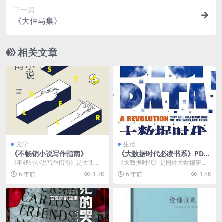
下一篇
《大仲马集》
相关文章
文学
生活
《不畅销小说写作指南》
《大数据时代必读书系》PDF
电子书下载
《不畅销小说写作指南》是大头马
《大数据时代》是国外大数据研究
近年来的作品合集。故事精巧荒
的先河之作，本书作者维克托•迈尔
6 年前
1.3K
6 年前
1.5K
诞，讽刺和象征意味十足...
•舍恩伯格被誉为“...