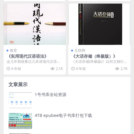
教育
互联网
《实用现代汉语语法》
《大话存储（终极版）》
这几年我很看过几本讲现代汉语语
《大话存储(终极版)》以特立独行的
法的书，得到一个印象是这些书的
行文风格向读者阐述了整个网络存
6 年前
2.1K
6 年前
2.7K
读者对象不明确，不知...
储系统。从硬盘到...
文章展示
1号书库全站资源
4TB epubee电子书库打包下载