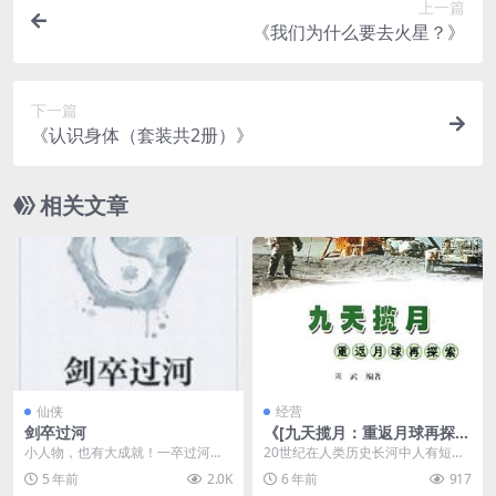
上一篇
《我们为什么要去火星？》
下一篇
《认识身体（套装共2册）》
相关文章
仙侠
经营
剑卒过河
《[九天揽月：重返月球再探
索]》
小人物，也有大成就！一卒过河，
20世纪在人类历史长河中人有短暂
有进无退！一剑在手，再铸辉煌！
的一刻，可是对人类社会的发展来
5 年前
2.0K
6 年前
917
本书vip群号：96...
说，却是一个转折点...