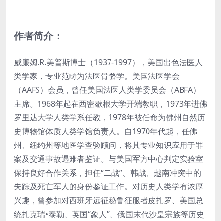
作者简介：
威廉姆.R.美普斯博士（1937-1997），美国出色法医人
类学家，专业范畴为法医骨骼学。美国法医学会
（AAFS）会员，曾任美国法医人类学委员会（ABFA）
主席。1968年起在西密歇根大学开端教职，1973年进佛
罗里达大学人类学系任教，1978年被任命为佛州自然历
史博物馆体质人类学馆负责人。自1970年代起，任佛
州、纽约州等地医学查验顾问，将其专业知识应用于罪
案及交通事故遇难者鉴证。与美国军方中心判定实验室
保持良好合作关系，担任“二战”、韩战、越南冲突中的
失踪及死亡军人的身份鉴证工作。对历史人类学有浓厚
兴趣，曾参加对西班牙远征秘鲁征服者皮扎罗、美国总
统扎克瑞•泰勒、英国“象人”、俄国末代沙皇宗族等历史