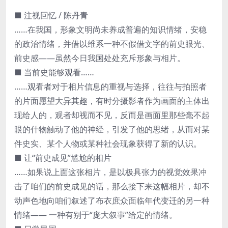
■ 注视回忆 / 陈丹青
……在我国，形象文明尚未养成普遍的知识情绪，安稳
的政治情绪，并借以维系一种不假借文字的前史眼光、
前史感——虽然今日我国处处充斥形象与相片。
■ 当前史能够观看……
……观看者对于相片信息的重视与选择，往往与拍照者
的片面愿望大异其趣，有时分摄影者作为画面的主体出
现给人的，观者却视而不见，反而是画面里那些毫不起
眼的什物触动了他的神经，引发了他的思绪，从而对某
件史实、某个人物或某种社会现象获得了新的认识。
■ 让“前史成见”尴尬的相片
……如果说上面这张相片，是以极具张力的视觉效果冲
击了咱们的前史成见的话，那么接下来这幅相片，却不
动声色地向咱们叙述了布衣庶众面临年代变迁的另一种
情绪—— 一种有别于“庞大叙事”给定的情绪。