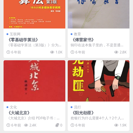
互联网
教育
《零基础学算法》
《傅雷家书》
《零基础学算法（第3版）》分为
辑印在这本集子里的，不是普通的
上、下两篇，共10章，上篇用5章
家书。傅雷在给傅聪的信里这样
6 年前
1.0K
6 年前
2.8K
的篇幅介绍了算法和...
说：“长篇累牍的给你写...
文化
流行
《大城北京》
《阳光劫匪》
《大城北京》介绍 PDF电子书：大
抢银行为什么需要4个人？2个人会
城北京 PDF电子书作者：林语堂 出
吵架，3个人会不平衡，5个人汽车
6 年前
2.4K
0
6 年前
1.9K
版社：陕西...
坐不下，所以4个...