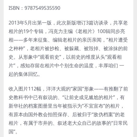
ISBN：9787549535590
2013年5月出第一版，此次新版增订3篇访谈录，共享老
相片的19个专辑，冯克力主编《老相片》100辑同步亮
相——多年来征集、编辑老相片的亲历亲闻，“相片遭受
之种种”，老相片被抄检、被躲藏、被毁掉、被涂抹的前
史。从形象中“观看前史”，以前史的维度从头“观看相
片”，感知存留在相片中个别生命的温度，丰厚咱们 一
起的集体回忆。
收入图片112幅，洋洋大观的“家国”形象——有推翻了前
史教科书中已有叙说的、“让前史成见尴尬的相片”，有
新华社的档案图册里当年被指示为“不宜宣布”的相片，
有原本由国外教会拍照保存、后被归于“敌伪档案”的老
相片，有属于市井的、叙述老大众自己的故事的“日常民
国”。