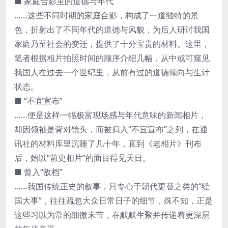
■ 家庭合影里的道德与年代
……这些不同时期的家庭合影，构成了一道独特的景
色，折射出了不同年代的道德与风貌，为后人研讨我国
家庭乃至社会的变迁，提供了十分宝贵的材料。这里，
笔者根据相片拍照时间的顺序介绍几幅，从中或可窥见
我国人在过去一个世纪里，从前有过的道德倾向与生计
状态。
■ “不宜宣布”
……便是这样一幅极富现场感与年代意味的新闻相片，
却因领袖是背对镜头，而被归入“不宜宣布”之列，在通
讯社的材料库里沉睡了几十年，直到《老相片》刊布
后，始以“前史相片”的面目得见天日。
■ 曾入“敌档”
……我国传统正史的叙事，只专心于朝代更替之类的“经
国大事”，往往疏忽大众日常日子的细节，殊不知，正是
这些习以为常的细微末节，在默默生聚并传递着更深层