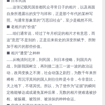
■ 日常民国
……这张记载民国首都民众寻常日子的相片，以及画面
自身所透露出的安宁与祥和，正是那个年代的某种写
照。与通常形象里的“万恶旧社会”，至少是截然不同。
■ 老相片的“价值”
……咱们通常说，经过了年月积淀的相片才有意思，而
这“意思”不是别的，正是后来前史的演变所赋予、所附
加于相片的那些价值。
■ 相片“遭受”之种种
……从晚清到北洋，到民国，到日本侵略，到国共内
战，到新我国树立，再到接二连三一波一波的政治运
动，政局变换之不测，社会动荡之剧烈，为数千年来所
稀有，而沉浮其间的国人则往往昨是今非，今非昔比，
天上地下，不堪其忧。所以，为了使作为“证据”的瞬间
定格能够达成或避免某种后果，无数的相片便难逃被抄
检、被躲藏、被毁掉、被涂抹的种种命运。