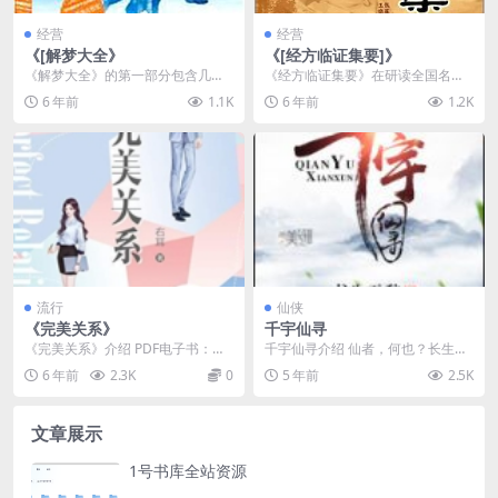
经营
经营
《[解梦大全》
《[经方临证集要]》
《解梦大全》的第一部分包含几百
《经方临证集要》在研读全国名老
个与梦有关的主题的理论知识，比
中医医案、医论70余种2000余册的
6 年前
1.1K
6 年前
1.2K
如探讨了诸如睡眠科学...
基础上收录经方...
流行
仙侠
《完美关系》
千宇仙寻
《完美关系》介绍 PDF电子书：完
千宇仙寻介绍 仙者，何也？长生不
美联系 PDF电子书作者：右耳 出版
死，睥睨众生，举手投足可令六合
6 年前
2.3K
0
5 年前
2.5K
社：青岛出...
坍塌！寻仙一途，千...
文章展示
1号书库全站资源