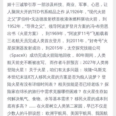
姬十三诚挚引荐 一部涉及科技、商业、军事、心思，让
人脑洞大开的TED书系精品之作 从1926年，“现代火箭
之父”罗伯特•戈达德发射榜首枚液体燃料驱动火箭， 到
1952年，“导弹之父”、领导阿波罗登月方案的冯•布劳恩
出书《火星方案》， 到1969年，“阿波罗11号”飞船载着
三名航天员完成人类首次登月， 到2011年，“好奇号”火
星探测器发射成功， 到2015年，太空探究技能公司
（SpaceX）成功完成火箭陆地回收， 80年期间，人类
航天前史不断被改写。 而作者斗胆预言：2027年人类将
登陆火星！ 关于火星，咱们有太多问题： 埃隆•马斯克
本世纪末送8万人移民火星的方案是否为痴人说梦？ 登
陆火星有没有详细时间表？ 相关技能是否已经老练？ 探
险家在绵长的旅行中需求克服哪些困难？ 在火星生存如
何解决氧气、食物、水等基本需求？ 移民火星的成本到
底有多高？ …… 在火星树立人类第二家园，早已不仅是
少数人的斗胆设想： 欧洲宇航局、美国宇航局、我国航