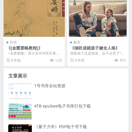
经营
教育
《[金匮要略教程]》
《倾听成就孩子健全人格》
《金匮要略》系汉末张仲景所著，
我家孩子总是挑食，会不会患了“厌
是理论与实践相结合的中医经典著
食症”？我家孩子总是夜醒，是不是
6 年前
1.2K
6 年前
953
作，为历代学习、研究...
有“睡眠障碍”？...
文章展示
1号书库全站资源
4TB epubee电子书库打包下载
《量子力学》PDF电子书下载