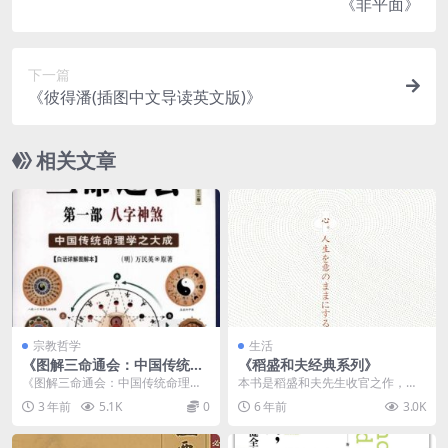
《非平面》
下一篇
《彼得潘(插图中文导读英文版)》
相关文章
宗教哲学
生活
《图解三命通会：中国传统命
《稻盛和夫经典系列》
理学之大成》PDF电子书下载
《图解三命通会：中国传统命理学
本书是稻盛和夫先生收官之作，也
之大成》PDF电子书下载介绍 &n
是知名代表作之一。书中凝结了稻
3 年前
5.1K
0
6 年前
3.0K
b...
盛先生一生的经营哲学...