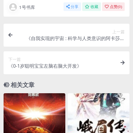
1号书库
分享
收藏
点赞(
0
)
上一篇
《自我实现的宇宙 : 科学与人类意识的阿卡莎革
命》
下一篇
《0-1岁聪明宝宝左脑右脑大开发》
相关文章