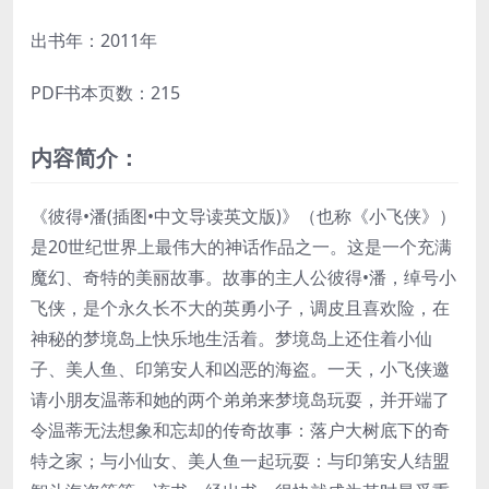
出书年：2011年
PDF书本页数：215
内容简介：
《彼得•潘(插图•中文导读英文版)》（也称《小飞侠》）
是20世纪世界上最伟大的神话作品之一。这是一个充满
魔幻、奇特的美丽故事。故事的主人公彼得•潘，绰号小
飞侠，是个永久长不大的英勇小子，调皮且喜欢险，在
神秘的梦境岛上快乐地生活着。梦境岛上还住着小仙
子、美人鱼、印第安人和凶恶的海盗。一天，小飞侠邀
请小朋友温蒂和她的两个弟弟来梦境岛玩耍，并开端了
令温蒂无法想象和忘却的传奇故事：落户大树底下的奇
特之家；与小仙女、美人鱼一起玩耍：与印第安人结盟