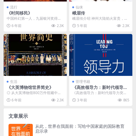
流行
仙侠
《时间移民》
峨眉传
中国科幻第一人，九届银河奖得
峨眉传介绍 神州大陆焰火富贵，而
主，《三体》作者刘慈欣作品。未
在神州的名川大山中，传说有修仙
6 年前
2.3K
5 年前
2.3K
来，迫于环境恶化和人口...
之人能吸取山峦灵气...
生活
管理书籍
《大英博物馆世界简史》
《高效领导力：新时代领导力
突破的15个关键》pdf资源下
◎ 从大英博物馆800万件馆藏中精
《高效领导力：新时代领导力突破
载
选100件藏品 / 讲述人类200万年历
的15个关键》pdf资源下载介绍 书
6 年前
2.3K
3 年前
865
史 ◎...
名：高效领导力...
文章展示
从此，世界在我面前：写给中国家庭的国际教育
启示录