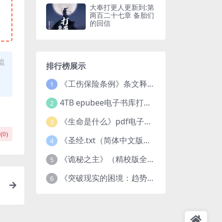
大奉打更人更新到:第
两百二十七章 备胎们
的回信
盗
排行榜展示
《工伤保险条例》条文释义及案例分析pdf下载
1
4TB epubee电子书库打包下载
2
《生命是什么》pdf电子书下载
3
(
0
)
《圣经.txt（简体中文版）》作者：基督教译者：中国基督教协会
4
《诡秘之主》（精校版全本）作者：爱潜水的乌贼txt
5
《突破现实的困境：趋势、禀赋与企业家的大战略》pdf图书下载
6