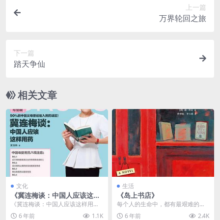
上一篇
万界轮回之旅
下一篇
踏天争仙
相关文章
文化
生活
《冀连梅谈：中国人应该这样
《岛上书店》
用药》
《冀连梅谈：中国人应该这样用药
每个人的生命中，都有最艰难的那
（图解母婴版）》专为中国妈妈和
一年，将人生变得美好而辽阔。 ----
6 年前
1.1K
6 年前
2.4K
宝宝量身定制的系列作...
------...