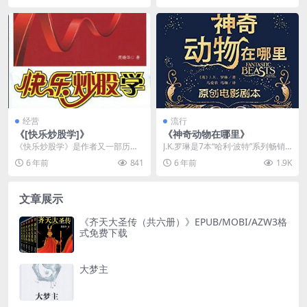
经营
流行
《[快乐炒股学]》
《神奇动物在哪里》
《快乐炒股学》是作者又一部历经
J.K.罗琳是7本“哈利·波特”系列畅销
半年反复修订的倾心之作，书中所
书的作者，该系列出版于1997—20
6 年前
841
6 年前
1.9K
述皆为作者潜心摸索的...
07...
文章展示
《齐天大圣传（共六册）》EPUB/MOBI/AZW3格
式免费下载
大梦主