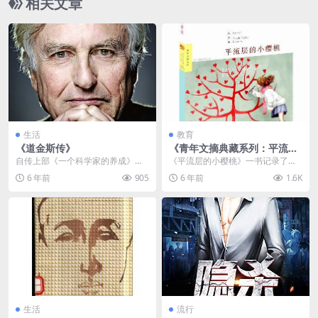
相关文章
生活
教育
《道金斯传》
《青年文摘典藏系列：平流层
的小樱桃（成长卷）》
自传上部《一个科学家的养成》以
《平流层的小樱桃》一书记录了青
时间为顺序，理查德·道金斯自述了
春期那些单纯美好的友情、悸动、
6 年前
905
6 年前
1.6K
从自己在非洲的童年...
梦想和愁绪，这里有关...
生活
流行