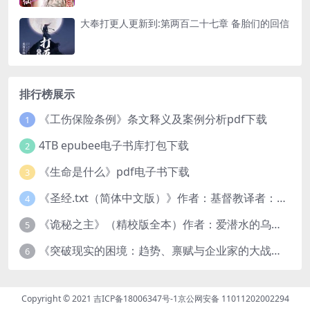
大奉打更人更新到:第两百二十七章 备胎们的回信
排行榜展示
《工伤保险条例》条文释义及案例分析pdf下载
1
4TB epubee电子书库打包下载
2
《生命是什么》pdf电子书下载
3
《圣经.txt（简体中文版）》作者：基督教译者：中国基督教协会
4
《诡秘之主》（精校版全本）作者：爱潜水的乌贼txt
5
《突破现实的困境：趋势、禀赋与企业家的大战略》pdf图书下载
6
Copyright © 2021
吉ICP备18006347号-1
京公网安备 11011202002294