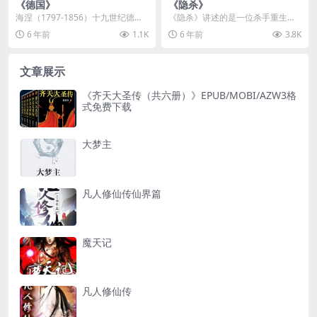
《德国》
《隐杀》
海涅（1797-1856）十九世纪德国
《隐杀》讲述的是一位杀手重生后
杰出的革命民主主义诗人和政论
发生的一系列故事。...
6 年前
1.1K
6 年前
3.8K
家，生于犹太商...
文章展示
《齐天大圣传（共六册）》EPUB/MOBI/AZW3格
式免费下载
大梦主
凡人修仙传仙界篇
魔天记
凡人修仙传