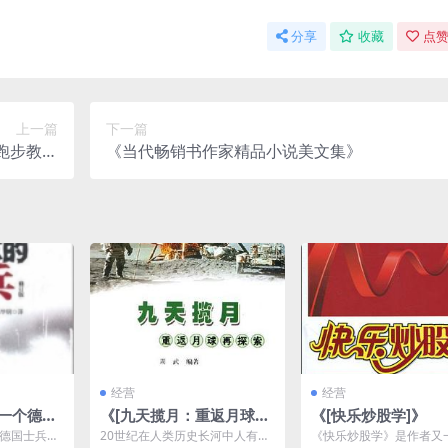
分享
收藏
点赞
上一篇
下一篇
跑步教练
《当代畅销书作家精品小说美文集》
步公式》
经营
经营
:一个德国
《[九天揽月：重返月球再
《[快乐炒股学]》
回忆录》
探索]》
个德国士兵的
20世纪在人类历史长河中人有短
《快乐炒股学》是作者又