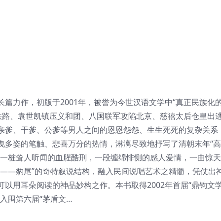
篇力作，初版于2001年，被誉为今世汉语文学中“真正民族化
济铁路、袁世凯镇压义和团、八国联军攻陷北京、慈禧太后仓皇出
亲爹、干爹、公爹等男人之间的恩恩怨怨、生生死死的复杂关系
曳多姿的笔触、悲喜万分的热情，淋漓尽致地抒写了清朝末年“
，一桩耸人听闻的血腥酷刑，一段缠绵悱恻的感人爱情，一曲惊
肚——豹尾”的奇特叙说结构，融入民间说唱艺术之精髓，凭仗出
以用耳朵阅读的神品妙构之作。本书取得2002年首届“鼎钧文
；入围第六届“茅盾文…