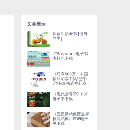
文章展示
饮食生活全书 [健身
养生]
4TB epubee电子书
库打包下载
《巧夺500万：中国
福利彩票中奖绝招》
7本PDF格式福利彩票
投注类电子书打包21
6MB
《现代营养学》PDF
电子书下载
《五星级精致西点蛋
糕沈鸿典》PDF电子
书下载