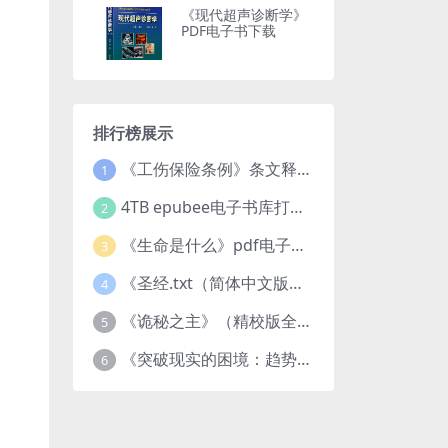
《现代超声诊断学》
PDF电子书下载
排行榜展示
《工伤保险条例》条文释义及案例分析pdf下载
1
4TB epubee电子书库打包下载
2
《生命是什么》pdf电子书下载
3
《圣经.txt（简体中文版）》作者：基督教译者：中国基督教协会
4
《诡秘之主》（精校版全本）作者：爱潜水的乌贼txt
5
《突破现实的困境：趋势、禀赋与企业家的大战略》pdf图书下载
6