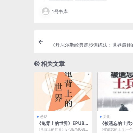
1号书库
《丹尼尔斯经典跑步训练法：世界最佳
的跑
相关文章
悬疑
文化
《龟背上的世界》EPUB/
《被遗忘的士兵
MOBI/AZW3格式kindle
士兵的苏德战争
《龟背上的世界》EPUB/MOBI/A
《被遗忘的士兵:一