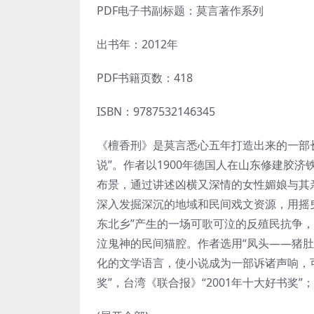
PDF电子书副标题：莫言著作系列
出书年：2012年
PDF书籍页数：418
ISBN：9787532146345
《檀香刑》是莫言悉心五年打造出来的一部长
说”。作者以1900年德国人在山东修建胶
布景，通过讲述凶横又深情的女性媚娘与其
深入发掘深沉的地域和民间戏文资源，用摇
东北乡”产生的一场可歌可泣的反殖民抗争
泣鬼神的民间猫腔。作者选用“凤头——猪
化的文学语言，使小说成为一部诉诸声响，可
奖”，台湾《联合报》“2001年十大好书奖”