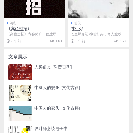
流行
仙侠
《高位过招》
苍生烬
《高位过招》内容简介：住建厅厅
苍生烬介绍 神仙打架，俗人遭殃。
长外逃，“裸官”这个深埋已久的“地
某日，小山村天降黑指，戳破半个
6 年前
1.8K
5 年前
1.2K
雷”一下子在海东...
村子，死伤多人，留...
文章展示
人类前史 [科普百科]
中國人的規矩 [文化古籍]
中国人的家风 [文化古籍]
设计师必读电子书