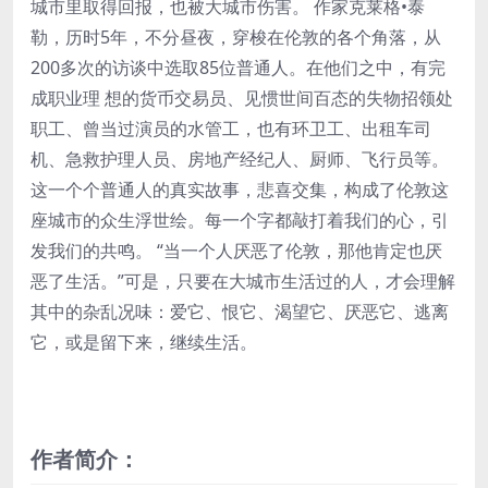
城市里取得回报，也被大城市伤害。 作家克莱格•泰
勒，历时5年，不分昼夜，穿梭在伦敦的各个角落，从
200多次的访谈中选取85位普通人。在他们之中，有完
成职业理 想的货币交易员、见惯世间百态的失物招领处
职工、曾当过演员的水管工，也有环卫工、出租车司
机、急救护理人员、房地产经纪人、厨师、飞行员等。
这一个个普通人的真实故事，悲喜交集，构成了伦敦这
座城市的众生浮世绘。每一个字都敲打着我们的心，引
发我们的共鸣。 “当一个人厌恶了伦敦，那他肯定也厌
恶了生活。”可是，只要在大城市生活过的人，才会理解
其中的杂乱况味：爱它、恨它、渴望它、厌恶它、逃离
它，或是留下来，继续生活。
作者简介：