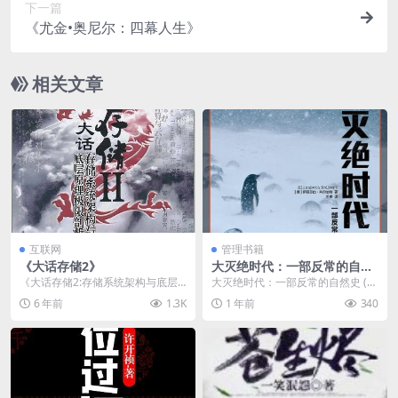
下一篇
《尤金•奥尼尔：四幕人生》
相关文章
互联网
管理书籍
《大话存储2》
大灭绝时代：一部反常的自然
史 (译文纪实)
《大话存储2:存储系统架构与底层
大灭绝时代：一部反常的自然史 (译
原理极限剖析》内容简介：网络存
文纪实)介绍 作者： [美] 伊丽莎白·
6 年前
1.3K
1 年前
340
储是一个涉及计算机...
科尔伯...