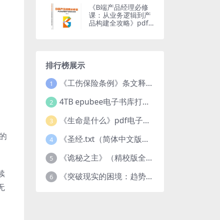
《B端产品经理必修
课：从业务逻辑到产
品构建全攻略》pdf
资源下载
排行榜展示
《工伤保险条例》条文释义及案例分析pdf下载
1
4TB epubee电子书库打包下载
2
《生命是什么》pdf电子书下载
3
的
《圣经.txt（简体中文版）》作者：基督教译者：中国基督教协会
4
《诡秘之主》（精校版全本）作者：爱潜水的乌贼txt
5
续
《突破现实的困境：趋势、禀赋与企业家的大战略》pdf图书下载
6
无