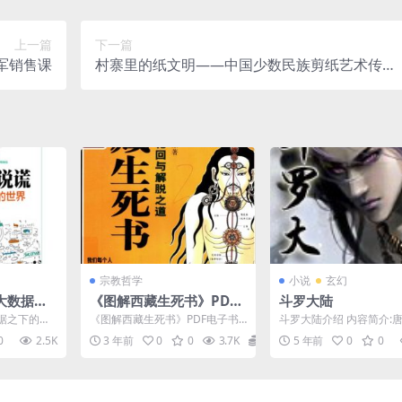
上一篇
下一篇
军销售课
村寨里的纸文明——中国少数民族剪纸艺术传统
调查与研究（全集共8卷）
宗教哲学
小说
玄幻
大数据之
《图解西藏生死书》PDF
斗罗大陆
电子书资
电子书资源下载
据之下的世
《图解西藏生死书》PDF电子书
斗罗大陆介绍 内容简介:
下载介绍 书
资源下载介绍 内容简介 每个
弟子唐三，因偷学内门绝
0
2.5K
3 年前
0
0
3.7K
0
5 年前
0
0
.
人迟早需求面对去世...
门所不容，跳崖明志时...