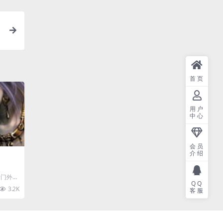
首页
用户
中心
会员
介绍
唐门外门
QQ
学为唐
3.2K
客服