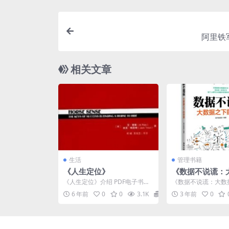
阿里铁
相关文章
生活
管理书籍
《人生定位》
《数据不说谎：
下的世界》pdf
《人生定位》介绍 PDF电子书：
《数据不说谎：大数
源下载
人生定位 PDF电子书作者：
界》pdf电子书资源
6 年前
0
0
3.1K
0
3 年前
0
（美）阿尔·里斯（A...
名：数据不扯谎 作者..