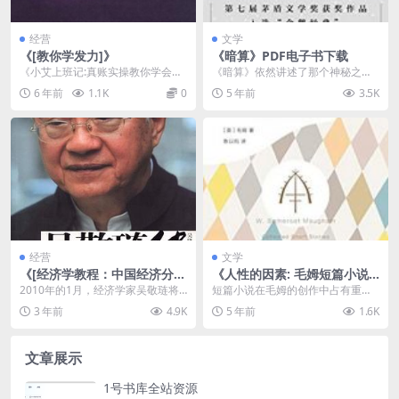
经营
文学
《[教你学发力]》
《暗算》PDF电子书下载
《小艾上班记:真账实操教你学会
《暗算》依然讲述了那个神秘之地
计》录了企业从工商注册-建账-全盘
——"701"的故事，依然是一些迷而
6 年前
1.1K
0
5 年前
3.5K
账务处理的全过程...
不宣的天才人才...
经营
文学
《[经济学教程：中国经济分
《人性的因素: 毛姆短篇小说
析]》
全集2》PDF电子书下载
2010年的1月，经济学家吴敬琏将
短篇小说在毛姆的创作中占有重要
迎来八十岁的寿诞。对于这位中国
地位，安东尼•伯吉斯就曾评价他写
3 年前
4.9K
5 年前
1.6K
最著名的经济学家...
下了“英语文学中最...
文章展示
1号书库全站资源