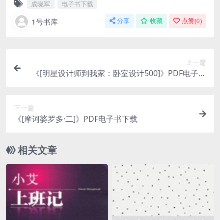
成晓军
电子书下载
1号书库
分享
收藏
点赞(
0
)
上一篇
《[明星设计师到我家：卧室设计500]》PDF电子书
下载
下一篇
《[摩诃婆罗多·二]》PDF电子书下载
相关文章