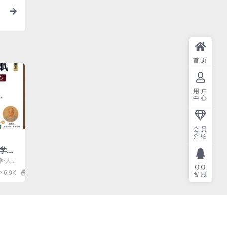
首页
用户
中心
会员
介绍
学会
电子
学·人伦
QQ
范大学
6.9K
0
客服
.