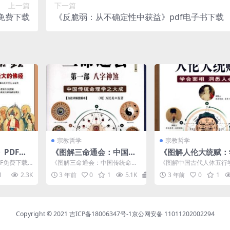
上一篇
下一篇
书免费下载
《反脆弱：从不确定性中获益》pdf电子书下载
宗教哲学
宗教哲学
PDF免
《图解三命通会：中国传
《图解人伦大统赋：
统命理学之大成》PDF电
面相洞悉人心》PDF
F免费下载
《图解三命通会：中国传统命理
《图解中国古代人体五行
子书下载
书下载
图解维摩诘
学之大成》PDF电子书下载介绍
大统赋》一书，由陕西师
1
2.3K
3 年前
0
1
5.1K
0
3 年前
0
1
.
&nb...
出版社出版，编著者许颐..
Copyright © 2021
吉ICP备18006347号-1
京公网安备 11011202002294