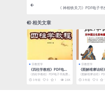
《 神相铁关刀》PDF电子
相关文章
宗教哲学
宗教哲学
《四柱学教程》PDF电子
《图解维摩诘经》
书免费下载
费下载
《四柱学教程》PDF电子书免费
《图解维摩诘经》PD
下载介绍 内容简介 《四柱学教
介绍 内容简介 《
3 年前
0
1
2.6K
3 年前
0
程》论说了四柱的哲学...
经》内容简介：《维..