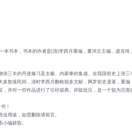
的一本书本，书本的作者是(清)李西月重编，董沛文主编，盛克琦
物张三丰的丹道修习及太极、内家拳的集成。在我国前史上张三
大多散落民间，清时李西月翻检很多文献，网罗前史遗著，重编
证，并对一些作品进行了引经据典、评跋批注，是一个较为完善
子书！
商业用途，如需删除请留言。
系小编获取。