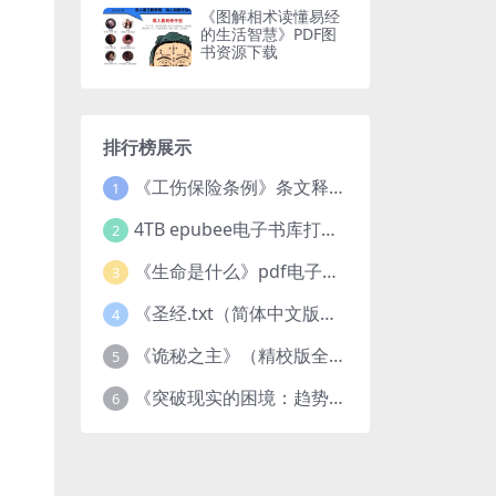
《图解相术读懂易经
的生活智慧》PDF图
书资源下载
排行榜展示
《工伤保险条例》条文释义及案例分析pdf下载
1
4TB epubee电子书库打包下载
2
《生命是什么》pdf电子书下载
3
《圣经.txt（简体中文版）》作者：基督教译者：中国基督教协会
4
《诡秘之主》（精校版全本）作者：爱潜水的乌贼txt
5
《突破现实的困境：趋势、禀赋与企业家的大战略》pdf图书下载
6