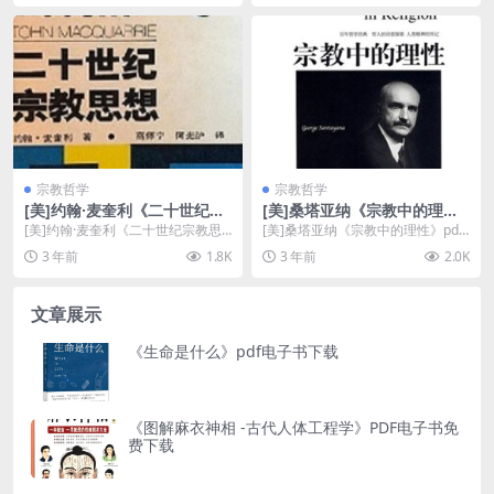
宗教哲学
宗教哲学
[美]约翰·麦奎利《二十世纪宗
[美]桑塔亚纳《宗教中的理
教思想》pdf免费下载
性》pdf电子书下载
[美]约翰·麦奎利《二十世纪宗教思
[美]桑塔亚纳《宗教中的理性》pdf
想》pdf免费下载介绍 书名：二十
电子书下载介绍 书名：宗教中的理
3 年前
1.8K
3 年前
2.0K
世纪宗教思维...
性 作者：乔...
文章展示
《生命是什么》pdf电子书下载
《图解麻衣神相 -古代人体工程学》PDF电子书免
费下载