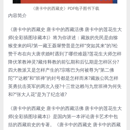
《唐卡中的西藏史》PDF电子图书下载
内容简介
《唐卡中的西藏史 唐卡中的西藏活佛 唐卡中的莲花生大
师(全彩插图珍藏本)》将为你讲述：藏族的先民是由猕
猴变来的吗?第一藏王聂墀赞普是怎样“突如其来”的?松
赞干布在向大唐求婚时遇到了哪些难题?莲花生大师怎样
降伏苯教神灵?藏传释教的前弘期和后弘期是怎样区分?
四大教派又是怎样产生的?宗喀巴为何被尊为“第二佛
陀”?“达赖”和“班禅”的封号都是怎样而来?藏族公民怎样
英勇抗击英军的两次入侵?十三世达赖与九世班禅为何失
和?“张大人花”是为了纪念谁?
《唐卡中的西藏史 唐卡中的西藏活佛 唐卡中的莲花生大
师(全彩插图珍藏本)》是国内第一本评论唐卡艺术中包
括的西藏前史的专著。《唐卡中的西藏史 唐卡中的西藏