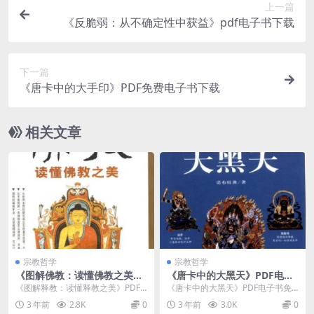
上一篇
《反脆弱：从不确定性中获益》pdf电子书下载
下一篇
《唐卡中的大手印》PDF免费电子书下载
相关文章
宗教哲学
宗教哲学
《图解佛教：读懂佛教之美》
《唐卡中的大黑天》PDF电子
PDF电子书资源下载
书免费资源下载
《图解释教：读懂释教之美》PDF
《唐卡中的大黑天》PDF电子书免
电子书资源下载介绍 内容简介 释
费资源下载介绍 内容简介 《唐卡
3 年前
2.8K
0
3 年前
3.0K
0
教...
中...