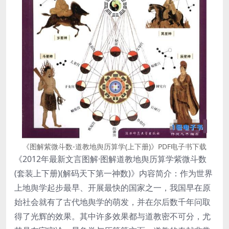
《图解紫微斗数-道教地舆历算学(上下册)》PDF电子书下载
《2012年最新文言图解·图解道教地舆历算学紫微斗数
(套装上下册)(解码天下第一神数)》内容简介：作为世界
上地舆学起步最早、开展最快的国家之一，我国早在原
始社会就有了古代地舆学的萌发，并在尔后数千年问取
得了光辉的效果。其中许多效果都与道教密不可分，尤