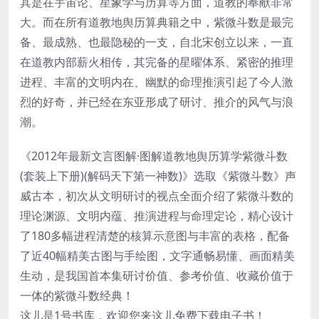
其是在宇宙论、星象学与历算等方面，道教的奉献非常
大。而在所有道教地舆历算典籍之中，紫微斗数是最完
备、最成熟、也最隐秘的一支，自北宋创立以来，一直
在道教内部薪火相传，其完备的星曜体系、紧密的推理
进程、丰富的文明内在、幽默的命理推演引起了今人激
烈的好奇，并已经在东亚形成了研讨、推介的风气与浪
潮。
《2012年最新文言图解·图解道教地舆历算学紫微斗数
(套装上下册)(解码天下第一神数)》选取《紫微斗数》声
威古本，初次从文明研讨的视点全面介绍了紫微斗数的
理论渊源、文明内蕴、推演进程与命理定论，精心设计
了180多幅进程清楚的核算示意图与丰富的表格，配备
了近40幅精美古图与手绘图，文字通畅易懂、画面精美
生动，是我国首本集研讨价值、参考价值、收藏价值于
一体的紫微斗数经典！
这儿是1号书库，欢迎您来这儿免费下载电子书！