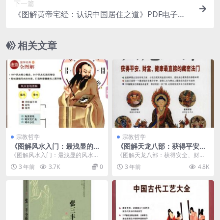
下一篇
《图解黄帝宅经：认识中国居住之道》PDF电子图
书下载
相关文章
宗教哲学
宗教哲学
《图解风水入门：最浅显的风
《图解天龙八部：获得平安、
水入门读本》PDF电子书下载
财富、健康最直接的藏密法
《图解风水入门：最浅显的风水入
《图解天龙八部：获得安全、财
门》PDF下载
门读本》PDF电子书下载介绍 内容
富、健康最直接的藏密法门》PDF
3 年前
3.7K
0
3 年前
4.8K
简...
下载介绍 内容简...