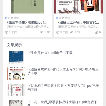
宗教哲学
宗教哲学
《张三丰全集》扫描版pdf电
《图解天工开物：中国古代工
子书下载
艺大全》PDF免费下载
《张三丰全集》扫描版pdf电子书下
《图解天工开物：中国古代工艺大
载介绍 书名：张三丰全集 作者：
全》PDF免费下载介绍 内容简介
3 年前
1.2K
3 年前
8.4K
0
[清]李西月 ...
《...
文章展示
《生命是什么》pdf电子书下载
《图解麻衣神相 -古代人体工程学》PDF电子书免
费下载
《别拿相关当因果！因果关系简易入门》pdf电子
书下载
《一花一世界_跟季羡林品味生活禅》pdf免费下
载