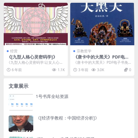
经营
宗教哲学
《[九型人格心灵密码学]》
《唐卡中的大黑天》PDF电子
书免费资源下载
《九型人格心灵密码学:让女人心想
《唐卡中的大黑天》PDF电子书免
事成的性格能量书》的主要内容
费资源下载介绍 内容简介 《唐卡
6 年前
1.1K
3 年前
3.0K
0
是：二十一世纪的今天...
中...
文章展示
1号书库全站资源
《[经济学教程：中国经济分析]》