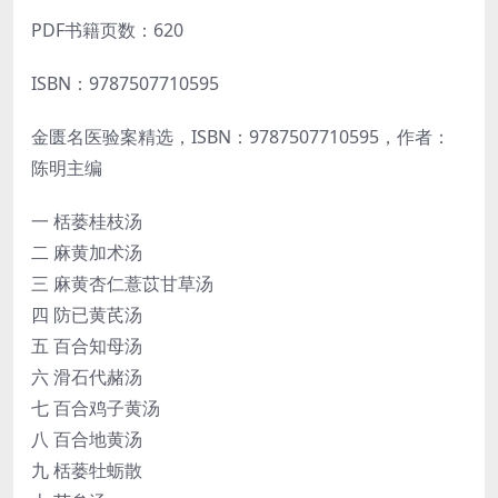
PDF书籍页数：620
ISBN：9787507710595
金匮名医验案精选，ISBN：9787507710595，作者：
陈明主编
一 栝蒌桂枝汤
二 麻黄加术汤
三 麻黄杏仁薏苡甘草汤
四 防已黄芪汤
五 百合知母汤
六 滑石代赭汤
七 百合鸡子黄汤
八 百合地黄汤
九 栝蒌牡蛎散