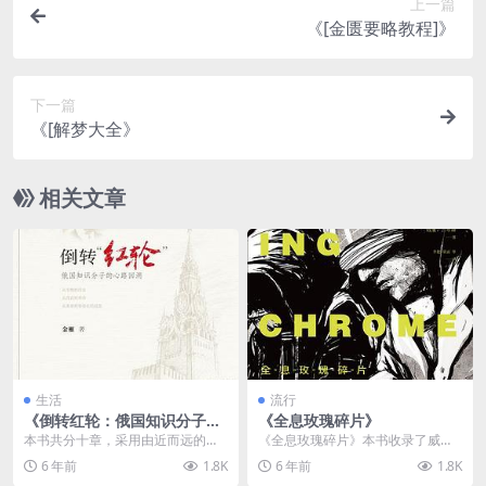
上一篇
《[金匮要略教程]》
下一篇
《[解梦大全》
相关文章
生活
流行
《倒转红轮：俄国知识分子的
《全息玫瑰碎片》
心路回溯》
本书共分十章，采用由近而远的倒
《全息玫瑰碎片》本书收录了威廉·
叙方式，把俄国历史上几个典型的
吉布森创作生涯中的最佳短篇作
6 年前
1.8K
6 年前
1.8K
知识群体产生、发展、...
品，包括其科幻处女作...