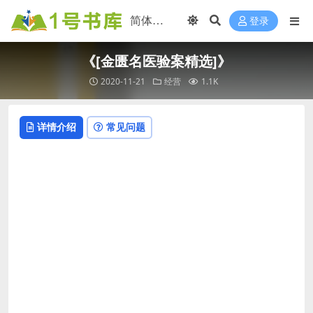
登录
《[金匮名医验案精选]》
2020-11-21
经营
1.1K
详情介绍
常见问题