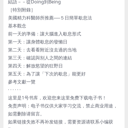
結語－－從Doing到Being
［特別附錄］
美國精力科醫師所推薦──５日簡單歇息法
基本觀念
前一天的準備：讓大腦進入歇息形式
第一天：讓身體歇息的發懶日
第二天：去看看附近沒去過的当地
第三天：確認與别人之間的連結
第四天：解放慾望的狂野日
第五天：為了讓「下次的歇息」能更好
參考文獻一覽
· · · · · ·
这里是1号书库，欢迎您来这里免费下载电子书！
免责声明：电子书仅供大家学习交流，禁止商业用途，
如需删除请留言。
如果链接失效不再补发链接，需要资源请联系小编获