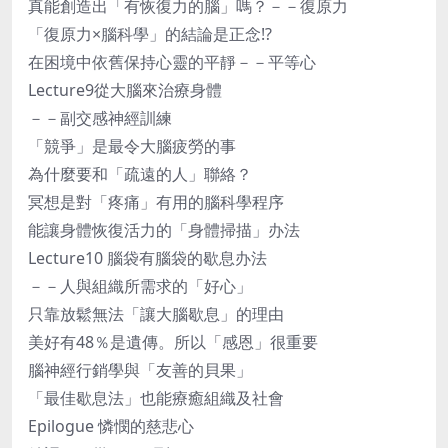
真能創造出「有恢復力的腦」嗎？－－復原力
「復原力×腦科學」的結論是正念!?
在困境中依舊保持心靈的平靜－－平等心
Lecture9從大腦來治療身體
－－副交感神經訓練
「競爭」是最令大腦疲勞的事
為什麼要和「疏遠的人」聯絡？
冥想是對「疼痛」有用的腦科學程序
能讓身體恢復活力的「身體掃描」办法
Lecture10 腦袋有腦袋的歇息办法
－－人與組織所需求的「好心」
只靠放鬆無法「讓大腦歇息」的理由
美好有48％是遺傳。所以「感恩」很重要
腦神經行銷學與「友善的貝果」
「最佳歇息法」也能療癒組織及社會
Epilogue 憐憫的慈悲心