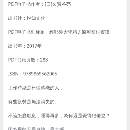
PDF电子书作者：[日]久賀谷亮
出书社：悅知文化
PDF电子书副标题：經耶魯大學精力醫療研讨實證
出书年：2017年
PDF书籍页数：288
ISBN：9789869562065
工作時總是日理萬機的人，
有些疲勞是無法消失的。
不論怎麼歇息，睡得再多，為何還是覺得很倦怠？
因為累的不是身體，是大腦。