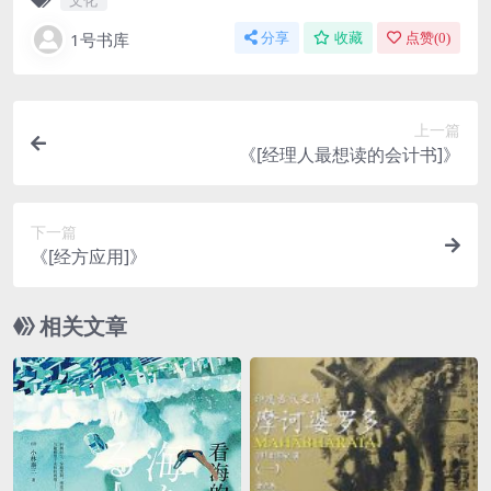
1号书库
分享
收藏
点赞(
0
)
上一篇
《[经理人最想读的会计书]》
下一篇
《[经方应用]》
相关文章