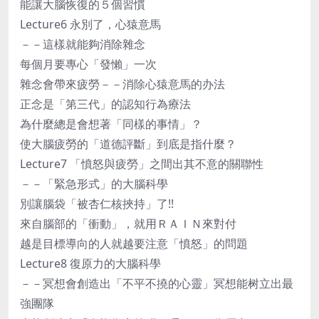
能讓大腦恢復的５個習慣
Lecture6 永別了，心猿意馬
－－這樣就能夠消除雜念
每個月要專心「發懶」一次
雜念會帶來疲勞－－消除心猿意馬的办法
正念是「第三代」的認知行為療法
為什麼總是會想著「同樣的事情」？
使大腦疲勞的「道德評斷」到底是指什麼？
Lecture7 「憤怒與疲勞」之間出其不意的關聯性
－－「緊急形式」的大腦科學
別讓腦袋「被杏仁核挾持」了!!
來自腦部的「衝動」，就用ＲＡＩＮ來對付
越是目標導向的人就越要注意「憤怒」的問題
Lecture8 復原力的大腦科學
－－冥想會創造出「不平不撓的心靈」冥想能树立出最
強團隊