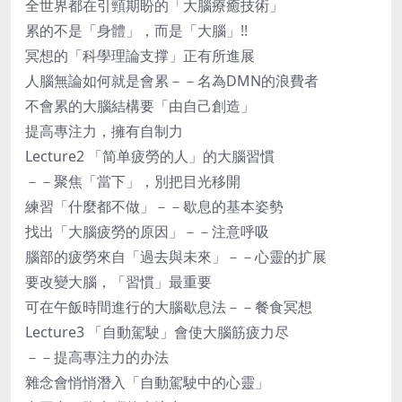
全世界都在引頸期盼的「大腦療癒技術」
累的不是「身體」，而是「大腦」!!
冥想的「科學理論支撑」正有所進展
人腦無論如何就是會累－－名為DMN的浪費者
不會累的大腦結構要「由自己創造」
提高專注力，擁有自制力
Lecture2 「简单疲勞的人」的大腦習慣
－－聚焦「當下」，別把目光移開
練習「什麼都不做」－－歇息的基本姿勢
找出「大腦疲勞的原因」－－注意呼吸
腦部的疲勞來自「過去與未來」－－心靈的扩展
要改變大腦，「習慣」最重要
可在午飯時間進行的大腦歇息法－－餐食冥想
Lecture3 「自動駕駛」會使大腦筋疲力尽
－－提高專注力的办法
雜念會悄悄潛入「自動駕駛中的心靈」