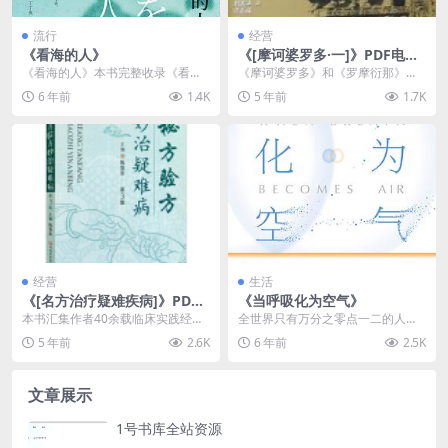
流行
经营
《看海的人》
《[摩诃婆罗多·一]》PDF电子
书下载
《看海的人》本书完整收录《看海
《摩诃婆罗多》和《罗摩衍那》并
的人》《门》等七篇浪漫派科幻杰
称为印度两大史诗。《罗摩衍那》
6 年前
1.4K
5 年前
1.7K
作，在或温馨或哀婉的...
已由季羡林先生翻译...
经营
生活
《[名方治疗疑难疾病]》PDF
《当呼吸化为空气》
电子书下载
本书汇集作者40余载临床实践经验
全世界只有万分之零点一二的人会
第一手资料，总结和提炼来自辩证
在36岁前患上肺癌，保罗·卡拉尼什
5 年前
2.6K
6 年前
2.5K
论治与辨病论治结合...
（Paul Ka...
文章展示
1号书库全站资源