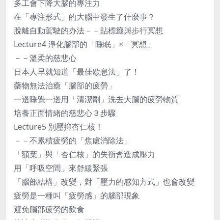
多工會下降大腦的專注力
在「專注形式」的大腦中發生了什麼事？
脫離自動駕駛的办法－－貼標籤與步行冥想
Lecture4 淨化腦部的「睡眠」×「冥想」
－－溫柔的慈悲心
日本人早就知道「最佳歇息法」了！
藥物無法治癒「腦部的疲勞」
一邊睡覺一邊用「清潔劑」洗去大腦的疲勞物質
培養正面情緒的慈悲心３步驟
Lecture5 別壓抑杏仁核！
－－不累積疲勞的「焦慮消除法」
「額葉」與「杏仁核」的失衡會造成壓力
用「呼吸空間」來舒緩緊張
「腦部結構」改變，對「壓力的感知方式」也會改變
疲勞是一種叫「疲勞感」的腦部現象
避免腦部疲勞的飲食