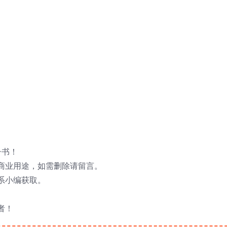
子书！
商业用途，如需删除请留言。
系小编获取。
者！