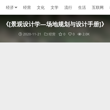
经济
经营
文化
文学
流行
生活
互联网
《[景观设计学—场地规划与设计手册]》
2020-11-21
经营
0
0
2.0K