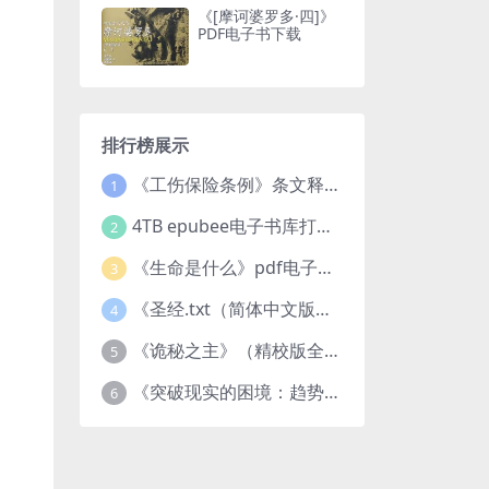
《[摩诃婆罗多·四]》
PDF电子书下载
排行榜展示
《工伤保险条例》条文释义及案例分析pdf下载
1
4TB epubee电子书库打包下载
2
《生命是什么》pdf电子书下载
3
《圣经.txt（简体中文版）》作者：基督教译者：中国基督教协会
4
《诡秘之主》（精校版全本）作者：爱潜水的乌贼txt
5
《突破现实的困境：趋势、禀赋与企业家的大战略》pdf图书下载
6