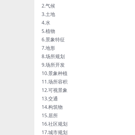
2.气候
3.土地
4.水
5.植物
6.景象特征
7.地形
8.场所规划
9.场所开发
10.景象种植
11.场所容积
12.可视景象
13.交通
14.构筑物
15.居所
16.社区规划
17.城市规划