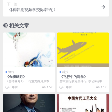
下一篇
《[看韩剧视频学交际韩语]》
相关文章
流行
科技
《金樽幽月》
《飞行中的科学》
《金樽幽月1》：花魁龙白月原本在
空中旅行的完美伴侣 飞行旅程中的
京城过着纸醉金迷的生活，却凭空
每一刻都是一次体验科学的机会，
6 年前
1.5K
6 年前
1.1K
被卷入官场旋涡——...
而本书则是最佳的向...