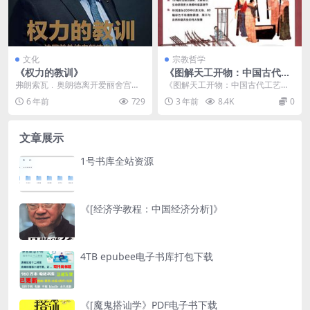
文化
宗教哲学
《权力的教训》
《图解天工开物：中国古代工
艺大全》PDF免费下载
弗朗索瓦﹒奥朗德离开爱丽舍宫
《图解天工开物：中国古代工艺大
后，首次讲述其任期内的重大内政
全》PDF免费下载介绍 内容简介
6 年前
729
3 年前
8.4K
0
和外交事务的台前幕后故...
《...
文章展示
1号书库全站资源
《[经济学教程：中国经济分析]》
4TB epubee电子书库打包下载
《[魔鬼搭讪学》PDF电子书下载