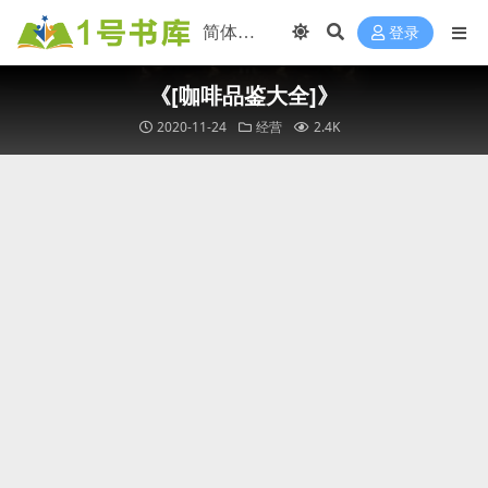
登录
《[咖啡品鉴大全]》
2020-11-24
经营
2.4K