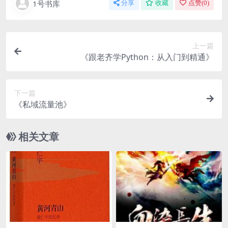
1号书库
分享
收藏
点赞(
0
)
上一篇
《跟老齐学Python：从入门到精通》
下一篇
《私域流量池》
相关文章