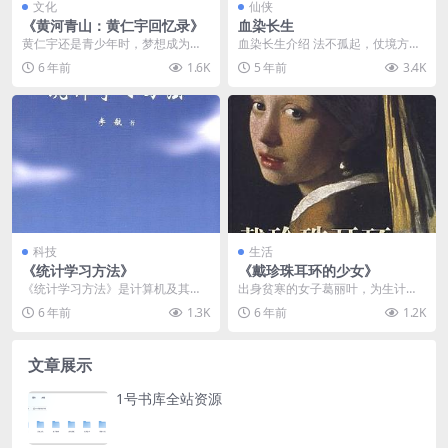
文化
仙侠
《黄河青山：黄仁宇回忆录》
血染长生
黄仁宇还是青少年时，梦想成为拿
血染长生介绍 法不孤起，仗境方
破仑。数年后他发现自己在蒋介石
生；道不虚行，遇缘则应。三度轮
6 年前
1.6K
5 年前
3.4K
的军队中担任下级军官...
回，只为重归故乡，夺...
科技
生活
《统计学习方法》
《戴珍珠耳环的少女》
《统计学习方法》是计算机及其应
出身贫寒的女子葛丽叶，为生计前
用领域的一门重要的学科。《统计
往画家维梅尔家中帮佣。葛丽叶视
6 年前
1.3K
6 年前
1.2K
学习方法》全面系统地...
男主人如诗如神，内心...
文章展示
1号书库全站资源