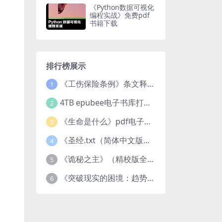
《Python数据可视化
编程实战》免费pdf
书籍下载
排行榜展示
《工伤保险条例》条文释义及案例分析pdf下载
1
4TB epubee电子书库打包下载
2
《生命是什么》pdf电子书下载
3
《圣经.txt（简体中文版）》作者：基督教译者：中国基督教协会
4
《诡秘之主》（精校版全本）作者：爱潜水的乌贼txt
5
《突破现实的困境：趋势、禀赋与企业家的大战略》pdf图书下载
6