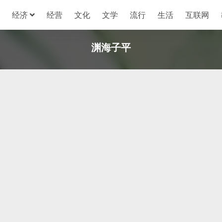
经济
经营
文化
文学
流行
生活
互联网
渊海子平