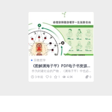
宗教哲学
《图解渊海子平》PDF电子书资源下
载
作为封建社会的产物，《渊海子平》中也必
然存在糟粕，比如官本位、官为贵民为贱、
3 年前
0
1
4.9K
0
男...