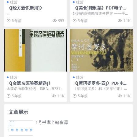
经营
经营
《[经方新识新用]》
《[美食]腌制菜》PDF电子书
下载
...
妈妈的食物能够改变世界 ——手把
手教您做宝宝四季健康美食 Spring
6 年前
993
5 年前
1.1K
万物复苏...
经营
经营
《[金匮名医验案精选]》
《[摩诃婆罗多·四]》PDF电子
书下载
金匮名医验案精选，ISBN：97875
《摩诃婆罗多》和《罗摩衍那》并
07710595，作者：陈明主编一 栝
称为印度两大史诗。《罗摩衍那》
6 年前
1.1K
5 年前
1.1K
蒌桂...
已由季羡林先生翻译...
文章展示
1号书库全站资源