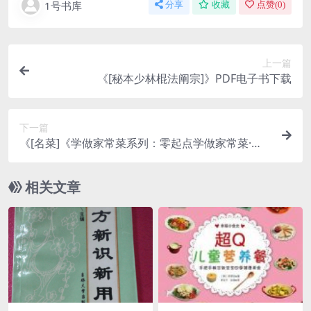
1号书库
分享
收藏
点赞(
0
)
上一篇
《[秘本少林棍法阐宗]》PDF电子书下载
下一篇
《[名菜]《学做家常菜系列：零起点学做家常菜·彩
图版》》PDF电子书下载
相关文章