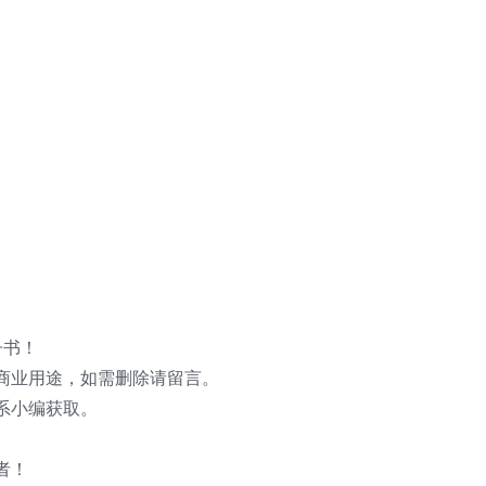
子书！
商业用途，如需删除请留言。
系小编获取。
者！