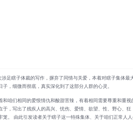
初次涉足瞎子体裁的写作，摒弃了同情与关爱，本着对瞎子集体最
日子，细微而彻底，真实深化到了这部分人群的心灵。
着和咱们相同的爱恨情仇和酸甜苦辣，有着相同需要尊重和重视
在于，写出了残疾人的高兴、忧伤、爱情、欲望、性、野心、狂
牢笼。 由此引发读者关于瞎子这一特殊集体、关于咱们正常人人