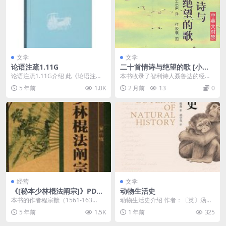
文学
文学
论语注疏1.11G
二十首情诗与绝望的歌 [小说
文学]
论语注疏1.11G介绍 此《论语注
本书收录了智利诗人聂鲁达的经典
疏》由三国魏何晏注，北宋邢昺
情诗，以浓烈的情感和丰富的想
5 年前
1.0K
2 月前
13
0
疏。全书共十卷，二...
象，描绘了爱情的复杂与...
经营
文学
《[秘本少林棍法阐宗]》PDF
动物生活史
电子书下载
本书的作者程宗猷（1561-163
动物生活史介绍 作者：〔英〕汤姆
6），字冲斗，四川新都人，寄籍徽
森 格局：azw3 语言：简体中文 巨
5 年前
1.5K
1 年前
325
州休宁，遂为休...
细：2.3...