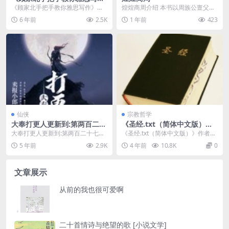
作》
《顾家北手把手教你雅思写作》本
煌煌商周介绍 本书以周族公亶父迁
书适合愿意提高雅思写作成绩的考
岐山至周公旦病逝的百余年间前史
6 年前
2.5K
1 年前
423
生，旨在帮助考生尽快...
为主线，辅以晚商武...
仙侠
宗教哲学
大奉打更人更新到:第两百二十
《圣经.txt（简体中文版）》
七章 备胎们的回信
作者：基督教译者：中国基督
大奉打更人更新到:第两百二十七章
《圣经.txt（简体中文版）》作者：
教协会
备胎们的回信介绍 这个国际，有
基督教译者：中国基督教协会介绍
5 年前
2.9K
4 年前
10.8K
0
儒；有道；有佛；...
《圣经》是犹...
文章展示
从前的我也很可爱啊
二十首情诗与绝望的歌 [小说文学]