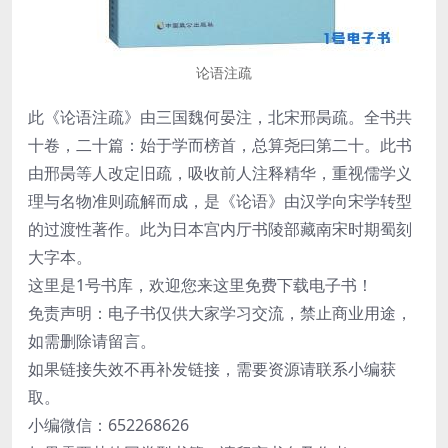
论语注疏
此《论语注疏》由三国魏何晏注，北宋邢昺疏。全书共
十卷，二十篇：始于学而榜首，总算尧曰第二十。此书
由邢昺等人改定旧疏，吸收前人注释精华，重视儒学义
理与名物准则疏解而成，是《论语》由汉学向宋学转型
的过渡性著作。此为日本宫内厅书陵部藏南宋时期蜀刻
大字本。
这里是1号书库，欢迎您来这里免费下载电子书！
免责声明：电子书仅供大家学习交流，禁止商业用途，
如需删除请留言。
如果链接失效不再补发链接，需要资源请联系小编获
取。
小编微信：652268626