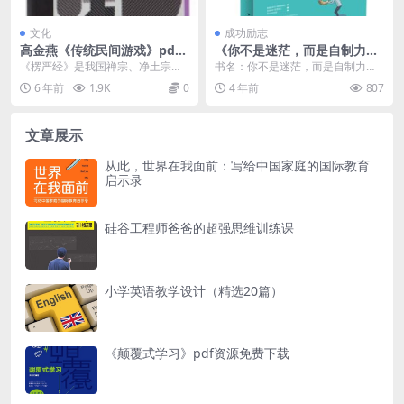
文化
成功励志
高金燕《传统民间游戏》pdf
《你不是迷茫，而是自制力不
电子书下载
强》pdf电子书下载
《楞严经》是我国禅宗、净土宗依
书名：你不是迷茫，而是自制力不
奉的一部重要经典。自唐以来，光
强 作者：张卉妍 出版社：中国华侨
6 年前
1.9K
0
4 年前
807
是它的注疏就有一百多...
出版社 出版年：...
文章展示
从此，世界在我面前：写给中国家庭的国际教育
启示录
硅谷工程师爸爸的超强思维训练课
小学英语教学设计（精选20篇）
《颠覆式学习》pdf资源免费下载