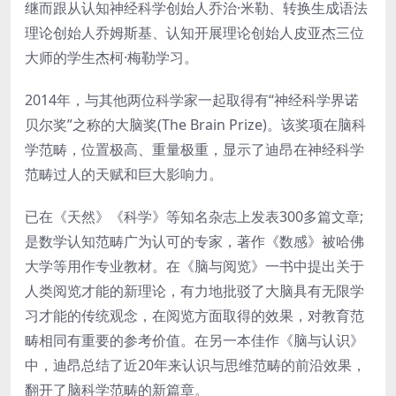
继而跟从认知神经科学创始人乔治·米勒、转换生成语法
理论创始人乔姆斯基、认知开展理论创始人皮亚杰三位
大师的学生杰柯·梅勒学习。
2014年，与其他两位科学家一起取得有“神经科学界诺
贝尔奖”之称的大脑奖(The Brain Prize)。该奖项在脑科
学范畴，位置极高、重量极重，显示了迪昂在神经科学
范畴过人的天赋和巨大影响力。
已在《天然》《科学》等知名杂志上发表300多篇文章;
是数学认知范畴广为认可的专家，著作《数感》被哈佛
大学等用作专业教材。在《脑与阅览》一书中提出关于
人类阅览才能的新理论，有力地批驳了大脑具有无限学
习才能的传统观念，在阅览方面取得的效果，对教育范
畴相同有重要的参考价值。在另一本佳作《脑与认识》
中，迪昂总结了近20年来认识与思维范畴的前沿效果，
翻开了脑科学范畴的新篇章。