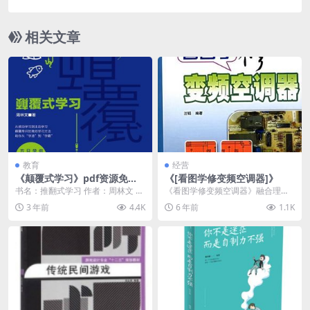
下载
相关文章
教育
经营
《颠覆式学习》pdf资源免费
《[看图学修变频空调器]》
下载
书名：推翻式学习 作者：周林文 出
《看图学修变频空调器》融合理论
版社：电子工业出版社 出版年：20
与实践，比较全面地介绍了新型变
3 年前
4.4K
6 年前
1.1K
19-5-1...
频空调器整机的工作原...