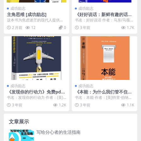
成功励志
成功励志
主角思维 [成功励志]
《好好说话：新鲜有趣的话术
精进技巧》pdf下载
这本书为焦虑迷茫的现代人提供了
书名：好好说话 作者：马东/马薇
一套“人生觉醒系统”，将人生视为一
薇/黄执中/周玄毅/邱晨/胡渐彪/刘京
2 月前
12
0
3 年前
1.7K
场开放游戏。作者...
京 出版社...
成功励志
成功励志
《发现你的行动力》免费pdf
《本能：为什么我们管不住自
电子书下载
己？》pdf电子书下载
书名：发现你的行动力 作者：(英)
书名：本能 作者：[美]特里·伯纳姆/
理查德·怀斯曼 出版社：湖南文艺出
杰伊·费伦 出版社：中信出版社 副
3 年前
1.2K
3 年前
1.1K
版社 译者：...
标题：我...
文章展示
写给分心者的生活指南