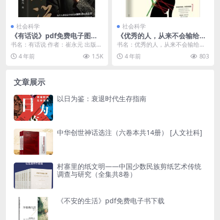
社会科学
社会科学
《有话说》pdf免费电子图书
《优秀的人，从来不会输给情
资源下载
绪》pdf电子图书下载
书名：有话说 作者：崔永元 出版
书名：优秀的人，从来不会输给情
社：浙江人民出版社 出版年：2018
绪 作者：剑圣喵大师 出版社：古吴
4 年前
1.5K
4 年前
803
-12 页数...
轩出版社 出版年...
文章展示
以日为鉴：衰退时代生存指南
中华创世神话选注（六卷本共14册） [人文社科]
村寨里的纸文明——中国少数民族剪纸艺术传统
调查与研究（全集共8卷）
《不安的生活》pdf免费电子书下载