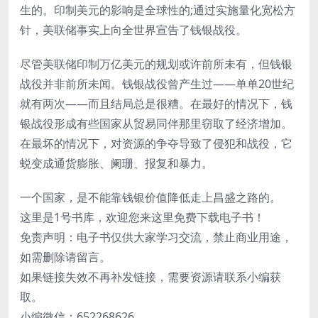
生的。印制美元的影响是全球性的;通过实施量化宽松方
针，美联储事实上向全世界宣告了钱银战役。
尽管美联储印制万亿美元的规划或许前所未有，但钱银
战役并非前所未闻。钱银战役曾产生过——单单20世纪
就有两次——而且结局总是很糟。在最好的情况下，钱
银战役形成有些国家从贸易同伴那里窃取了经济增加。
在最坏的情况下，对资源的争夺导致了侵犯和战役，它
蜕变成通货膨胀、阑珊、报复和暴力。
一个国家，是不能靠钱银价值降低走上昌盛之路的。
这里是1号书库，欢迎您来这里免费下载电子书！
免责声明：电子书仅供大家学习交流，禁止商业用途，
如需删除请留言。
如果链接失效不再补发链接，需要资源请联系小编获
取。
小编微信：652268626