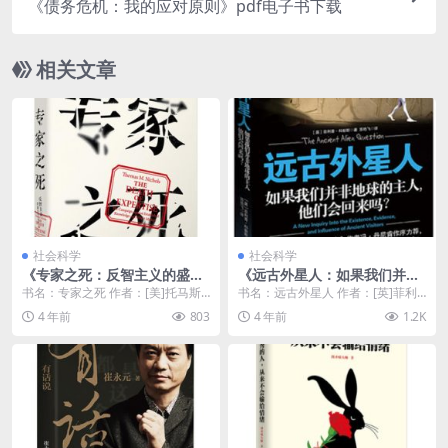
《债务危机：我的应对原则》pdf电子书下载
相关文章
社会科学
社会科学
《专家之死：反智主义的盛行
《远古外星人：如果我们并非
及其影响》pdf免费下载
地球的主人，他们会回来吗》
书名：专家之死 作者：[美]托马斯·
书名：远古外星人 作者：[英]菲利
pdf下载
尼科尔斯 出版社：中信出版社 副标
普·科彭斯 出版社：江苏人民出版社
4 年前
803
4 年前
1.2K
题：反智主...
副标题：如...