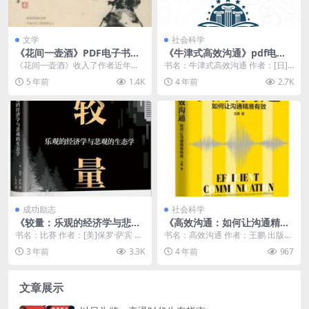
文学
社会科学
《花间一壶酒》PDF电子书下
《牛津式高效沟通》pdf电子
载
书免费下载
《花间一壶酒》收入了作者近年写
书名：牛津式高效沟通 作者：[日]
作的杂文和随感，全部属于“凡人小
冈田昭人 出版社：北京联合出版公
5 年前
1.4K
4 年前
2.7K
史”，即作为一个普...
司 译者：许天...
成功励志
社会科学
《较量：乐观的经济学与悲观
《高效沟通：如何让沟通精准
的生态学》pdf电子书下载
有效》pdf下载
书名：比赛 作者：[美]保罗·萨宾 出
书名：高效沟通 作者：王鹏 出版
书社：南海出书公司 副标题：达观
社：四川文艺出版社 副标题：如何
3 年前
3.3K
4 年前
967
的经济学与...
让沟通精准有效 ...
文章展示