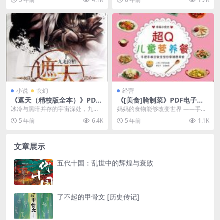
引进中国后风靡...
小说
玄幻
经营
《遮天（精校版全本）》PDF
《[美食]腌制菜》PDF电子书
电子书下载
下载
冰冷与黑暗并存的宇宙深处，九具
妈妈的食物能够改变世界 ——手把
庞大的龙尸拉着一口青铜古棺,恒古
手教您做宝宝四季健康美食 Spring
5 年前
6.4K
5 年前
1.1K
长存。 这是太空探...
万物复苏...
文章展示
五代十国：乱世中的辉煌与衰败
了不起的甲骨文 [历史传记]