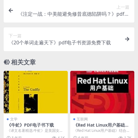
上一篇
《注定一战：中美能避免修昔底德陷阱吗？》pdf电
子书下载
下一篇
《20个单词走遍天下》pdf电子书资源免费下载
相关文章
文学
互联网
《牛虻》PDF电子书下载
《Red Hat Linux用户基础》
PDF电子书下载
《译文名著精选:牛虻》是英国女作
《Red Hat Linux用户基础》结合最
家伏尼契的代表作，20世纪50年代
新红帽企业版Linux5（RHEL5...
5 年前
4.1K
6 年前
1.7K