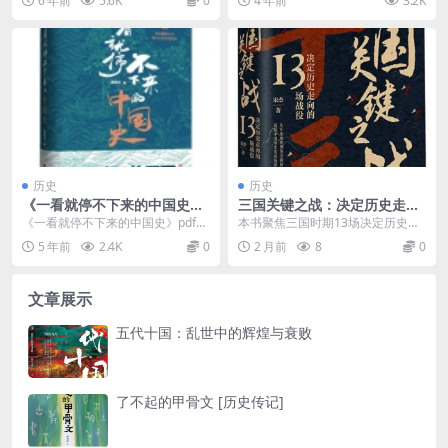
6 年前
5.6K
0
4 年前
3.2K
行官 李开复...
朗索瓦·奥朗...
历史
历史
《一看就停不下来的中国史》
三国关键之战：决定历史走向
pdf文字版电子书下载
的13场战役
《一看就停不下来的中国史》pdf文
本书聚焦三国时期13场决定历史走
字版电子书下载介绍 书名：一看就
向的关键战役，如官渡之战、赤壁
5 年前
2.4K
0
2 月前
8
0
停不下来的中国...
之战等，详细分析其...
文章展示
五代十国：乱世中的辉煌与衰败
了不起的甲骨文 [历史传记]