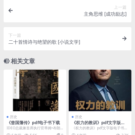
上一篇
主角思维 [成功励志]
下一篇
二十首情诗与绝望的歌 [小说文学]
相关文章
历史
历史
《曾国藩传》pdf电子书下载
《权力的教训》pdf文字版电
子书下载
IDEO总裁兼首席执行官蒂姆•布朗
《权力的教训》pdf文字版电子书下
最新著作 创新工场董事长兼首席执
载介绍 书名：权利的经历 作者：弗