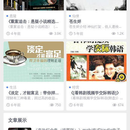
悬疑
仙侠
《重案追击：悬疑小说精选》
苍生烬
（套装共12册）EPUB/MOBI/
《重案追击：悬疑小说精选》（套
苍生烬介绍 神仙打架，俗人遭殃。
AZW3格式下载
装共12册）EPUB/MOBI/AZW3格
某日，小山村天降黑指，戳破半个
4 年前
3.9K
5 年前
1.2K
式下载介...
村子，死伤多人，留...
生活
经营
《淡定，才能富足：带你捍卫
《[看韩剧视频学交际韩语]》
幸福的理财正道》
理财有三种毒素，因过高的收益期
《看韩剧视频学交际韩语(附盘)》，
待去频繁捕捉高低点；不理解资产
本套书分为日常口语和交际口语，
6 年前
750
6 年前
674
组合的差异性而集中投...
挑选了年轻人喜欢...
文章展示
《鬼吹灯全集（插图版）》mobi格式kindle电子