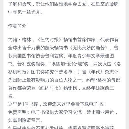
了解和勇气，都让他们困难地学会去爱，在星空的凝睇
中寻觅一丝光亮。
作者简介
约翰・格林，《纽约时报》畅销书首席作家，代表作有
全球出售千万册的超级畅销书《无比美妙的痛苦》。曾
获美国图书馆协会普利兹奖、年度青少年文学最佳图
书、普利兹奖银奖、“埃德加•爱伦•坡”奖，两次入围《洛
杉矶时报》图书奖终究评选名单，并被《年代》杂志评
为国际上最有影响力的百位人物之一。约翰•格林的每部
著作都会荣登《纽约时报》畅销榜，且终年雄踞前三
名。
这里是1号书库，欢迎您来这里免费下载电子书！
免责声明：电子书仅供大家学习交流，禁止商业用途，
如需删除请留言。
如果链接失效不再补发链接，需要资源请联系小编获