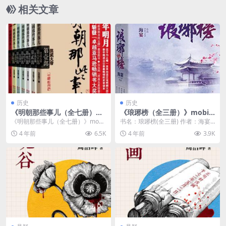
相关文章
历史
历史
《明朝那些事儿（全七册）》
《琅琊榜（全三册）》mobi
mobi格式kindle电子书下载
格式kindle免费电子书
《明朝那些事儿（全七册）》mobi
书名：琅琊榜(全三册) 作者：海宴
格式kindle电子书下载介绍 书名：
标签：小说 内容简介 一卷风云琅琊
4 年前
6.5K
4 年前
3.9K
明朝那些...
榜，囊尽天...