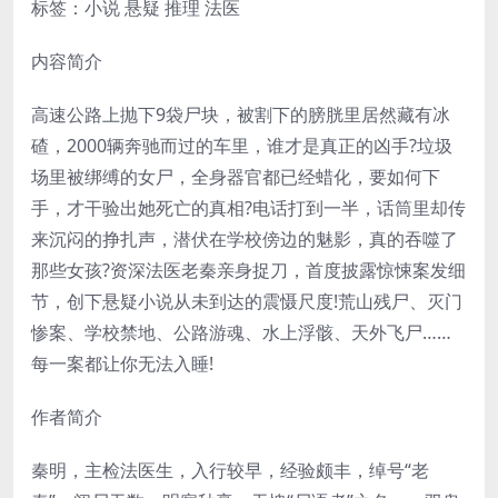
标签：小说 悬疑 推理 法医
内容简介
高速公路上抛下9袋尸块，被割下的膀胱里居然藏有冰
碴，2000辆奔驰而过的车里，谁才是真正的凶手?垃圾
场里被绑缚的女尸，全身器官都已经蜡化，要如何下
手，才干验出她死亡的真相?电话打到一半，话筒里却传
来沉闷的挣扎声，潜伏在学校傍边的魅影，真的吞噬了
那些女孩?资深法医老秦亲身捉刀，首度披露惊悚案发细
节，创下悬疑小说从未到达的震慑尺度!荒山残尸、灭门
惨案、学校禁地、公路游魂、水上浮骸、天外飞尸……
每一案都让你无法入睡!
作者简介
秦明，主检法医生，入行较早，经验颇丰，绰号“老