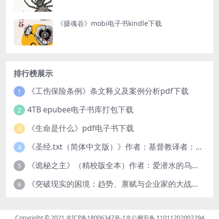
《摄魂谷》mobi电子书kindle下载
排行榜展示
《工伤保险条例》条文释义及案例分析pdf下载
1
4TB epubee电子书库打包下载
2
《生命是什么》pdf电子书下载
3
《圣经.txt（简体中文版）》作者：基督教译者：中国基督教协会
4
《诡秘之主》（精校版全本）作者：爱潜水的乌贼txt
5
《突破现实的困境：趋势、禀赋与企业家的大战略》pdf图书下载
6
Copyright © 2021
吉ICP备18006347号-1
京公网安备 11011202002294