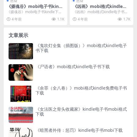
悬疑
悬疑
《摄魂谷》mobi电子书kindl
《凶画》mobi格式kindle电
e下载
子书免费下载
《摄魂谷》mobi电子书kindle下载
《凶画》mobi格式kindle电子书免
介绍 书名：摄魂谷 作者：...
费下载介绍 书名：凶画 作...
4 年前
1.1K
4 年前
1.7K
文章展示
《鬼吹灯全集（插图版）》mobi格式kindle电子
书下载
《尸语者》mobi格式kindle电子书下载
《余罪（全八卷）》mobi格式kindle免费电子书
下载
《女法医之骨头收藏家》kindle电子书mobi格式
下载
《暗黑者外传：惩罚》kindle电子书mobi下载