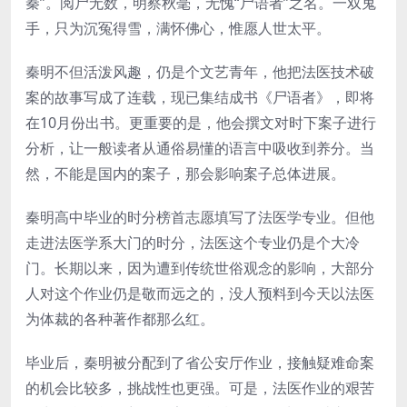
秦”。阅尸无数，明察秋毫，无愧“尸语者”之名。一双鬼
手，只为沉冤得雪，满怀佛心，惟愿人世太平。
秦明不但活泼风趣，仍是个文艺青年，他把法医技术破
案的故事写成了连载，现已集结成书《尸语者》，即将
在10月份出书。更重要的是，他会撰文对时下案子进行
分析，让一般读者从通俗易懂的语言中吸收到养分。当
然，不能是国内的案子，那会影响案子总体进展。
秦明高中毕业的时分榜首志愿填写了法医学专业。但他
走进法医学系大门的时分，法医这个专业仍是个大冷
门。长期以来，因为遭到传统世俗观念的影响，大部分
人对这个作业仍是敬而远之的，没人预料到今天以法医
为体裁的各种著作都那么红。
毕业后，秦明被分配到了省公安厅作业，接触疑难命案
的机会比较多，挑战性也更强。可是，法医作业的艰苦