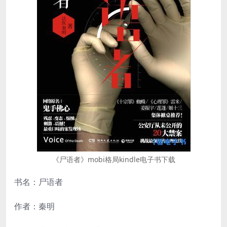
《尸语者》mobi格局kindle电子书下载
书名：尸语者
作者：秦明