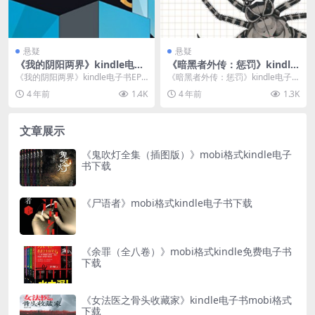
悬疑
悬疑
《我的阴阳两界》kindle电子
《暗黑者外传：惩罚》kindle
书EPUB/MOBI/AZW3格式下
电子书mobi下载
《我的阴阳两界》kindle电子书EPU
《暗黑者外传：惩罚》kindle电子
载
B/MOBI/AZW3格式下载介绍 书
书mobi下载介绍 书名：暗黑者别
4 年前
1.4K
4 年前
1.3K
名...
传：赏罚 ...
文章展示
《鬼吹灯全集（插图版）》mobi格式kindle电子
书下载
《尸语者》mobi格式kindle电子书下载
《余罪（全八卷）》mobi格式kindle免费电子书
下载
《女法医之骨头收藏家》kindle电子书mobi格式
下载