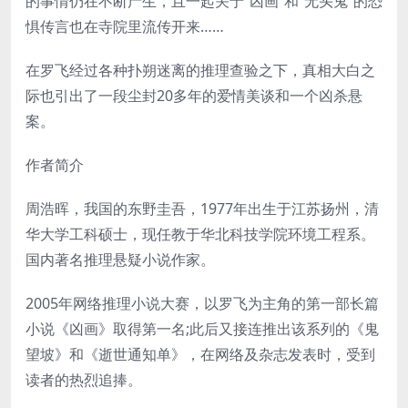
的事情仍在不断产生，且一起关于“凶画”和“无头鬼”的恐
惧传言也在寺院里流传开来……
在罗飞经过各种扑朔迷离的推理查验之下，真相大白之
际也引出了一段尘封20多年的爱情美谈和一个凶杀悬
案。
作者简介
周浩晖，我国的东野圭吾，1977年出生于江苏扬州，清
华大学工科硕士，现任教于华北科技学院环境工程系。
国内著名推理悬疑小说作家。
2005年网络推理小说大赛，以罗飞为主角的第一部长篇
小说《凶画》取得第一名;此后又接连推出该系列的《鬼
望坡》和《逝世通知单》，在网络及杂志发表时，受到
读者的热烈追捧。