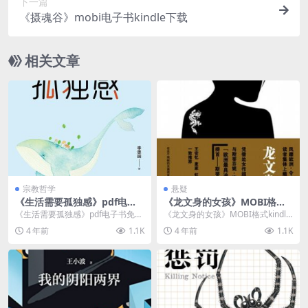
下一篇
《摄魂谷》mobi电子书kindle下载
相关文章
宗教哲学
悬疑
《生活需要孤独感》pdf电子
《龙文身的女孩》MOBI格式k
书免费下载
indle电子书免费下载
《生活需要孤独感》pdf电子书免费
《龙文身的女孩》MOBI格式kindle
下载介绍 书名：日子需求孤单感 作
电子书免费下载介绍 书名：龙文身
4 年前
1.1K
4 年前
1.1K
者：李思圆 ...
的女孩 ...