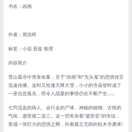
书名：凶画
作者：周浩晖
标签：小说 悬疑 推理
内容简介
荒山孤寺中突发命案，关于“凶画”和“无头鬼”的恐惧传言
迅速传播。这时又恰逢天降大雪，小小的寺庙登时成了
一座信息孤岛，而令人战栗的事情仍在不断产生……
七窍流血的病人、会行走的尸体、神秘的植物、古怪的
气味，逝世接二连三。这一切夹杂着“逝世谷”的传说，
形成一张巨大的恐惧之网，向着孤立无助的枯木寺袭来!