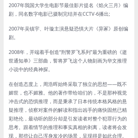
2007年我国大学生电影节最佳影片提名《焰火三月》编
剧，同名数字电影已摄制完结并在CCTV-6播出;
2007年吴镇宇、叶璇主演悬疑恐惧大片《异冢》原创编
剧。
2008年，开端着手创造“刑警罗飞系列”最为重磅的《逝
世通知单》三部曲，誓将罗飞这个人物刻画为华文推理
小说中的经典神探。
在创造态度上，周浩晖始终采取了独立的思想——既不
媚世，也不媚雅。他的著作带给咱们的，不是那种视觉
冲击式的恐惧推理，而是秉承了日本传统本格风格的悬
疑推理，侦察对案件的解读和指出凶手的痛快固然已精
彩绝伦，最动听的部分却是引发读者对整个犯罪行为的
思考。跟着情节的推理和事实真相的剥离，读者将会发
现，那些让自己浑身发冷的场景，呈现得是如此合理。