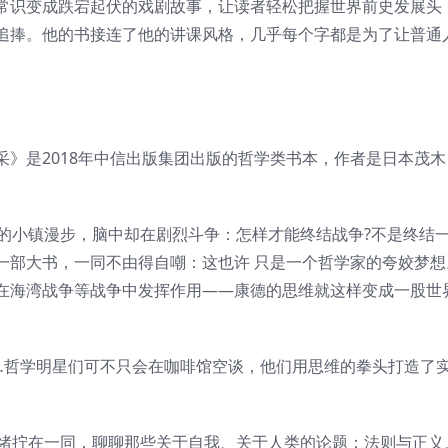
常识变成跌宕起伏的戏剧故事，让读者轻松把握世界前史发展头
追捧。他的书接连了他的讲课风格，几乎每个字都是为了让普通
》是2018年中信出版集团出版的哲学类书本，作者是日本茂木
静的小镇漫步，脑中却在剧烈斗争：怎样才能终结战争?不是终结
一部大书，一同不由得自嘲：这也许 只是一个哲学家的夸姣梦想
在海湾战争等战争中发挥作用——康德的思维就这样变成一股世
…哲学明星们可不只会在咖啡馆空谈，他们用思维的拳头打造了
头绪拧在一同，聊聊那些关于自我、关于人类的论题：法则与正义