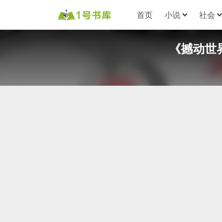
首页
小说
社会
《撼动世