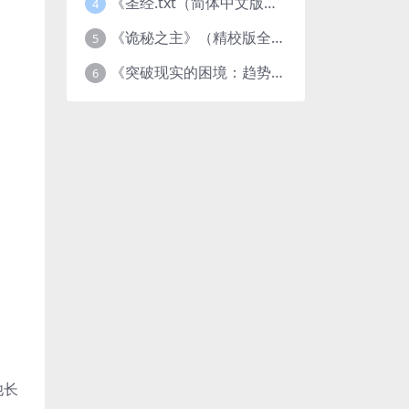
《圣经.txt（简体中文版）》作者：基督教译者：中国基督教协会
4
《诡秘之主》（精校版全本）作者：爱潜水的乌贼txt
5
《突破现实的困境：趋势、禀赋与企业家的大战略》pdf图书下载
6
他长