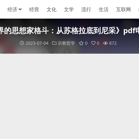
经济
经营
文化
文学
流行
生活
互联网
界的思想家格斗：从苏格拉底到尼采》pdf
2023-07-04
宗教哲学
0
0
872