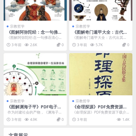
宗教哲学
宗教哲学
《图解阿弥陀经：念一句佛语
《图解奇门遁甲大全：古代出
清心解忧》PDF电子书下载
奇制胜的最高谋略》PDF免费
《图解阿弥陀经:念一句佛语清心解
《图解奇门遁甲大全：古代出其不
下载
忧(超值白金版)》摘录：为何念“阿
意的最高策略》PDF免费下载介绍
3 年前
2.6K
0
3 年前
5.7K
0
弥陀佛”是摆脱...
内容简介 《...
宗教哲学
宗教哲学
《图解渊海子平》PDF电子书
《命理探源》PDF免费资源下
资源下载
载
作为封建社会的产物，《渊海子
《命理探源》PDF免费资源下载介
平》中也必然存在糟粕，比如官本
绍 内容介绍 《命理探源》是由袁
3 年前
4.9K
0
3 年前
1.4K
位、官为贵民为贱、男...
树...
文章展示