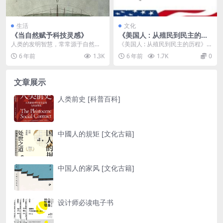
生活
文化
《当自然赋予科技灵感》
《美国人 : 从殖民到民主的历
程》
人类的发明智慧，常常源于自然
《美国人 : 从殖民到民主的历程》
…………… ※编辑推荐※ ☆ 精彩案例
介绍 PDF电子书：美国人 : 从殖民
6 年前
1.3K
6 年前
1.7K
0
追寻仿生故事...
到民主的...
文章展示
人类前史 [科普百科]
中國人的規矩 [文化古籍]
中国人的家风 [文化古籍]
设计师必读电子书