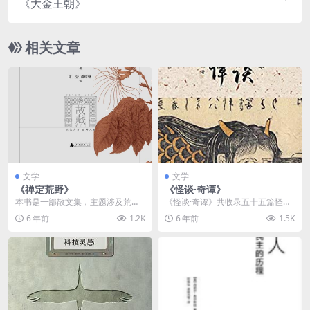
《大金王朝》
相关文章
文学
文学
《禅定荒野》
《怪谈·奇谭》
本书是一部散文集，主题涉及荒野
《怪谈·奇谭》共收录五十五篇怪谈
对人们的意义，以及人类回归荒野
故事，皆为小泉八云根据日本古典
6 年前
1.2K
6 年前
1.5K
的可能性。源于诗人的...
文学名篇所作的复述...