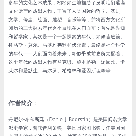
多年的文化艺术成果，栩栩如生地描绘了发明咱们璀璨
文化遗产的杰出人物，丰富了人类国际的哲学、戏剧、
文学、修建、绘画、雕塑、音乐等等；并将西方文化所
阅历的三大探索年代逐个展现在人们面前：首先是先知
和哲学家，其次是一个一起探索的年代，如修昔底德、
托马斯・莫尔、马基雅弗利和伏尔泰，最终是社会科学
的年代——人们面向着未来，却似乎被前史所支配着，
这个年代的杰出人物有马克思、施本格勒、汤因比、卡
莱尔和爱默生、马尔罗、柏格林和爱因斯坦等等。
作者简介：
丹尼尔•布尔斯廷（Daniel J. Boorstin）是美国闻名文学
派史学家，曾获普利策奖、美国国家图书奖，任美国国